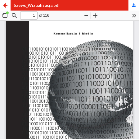
Szews_Wizualizacja.pdf