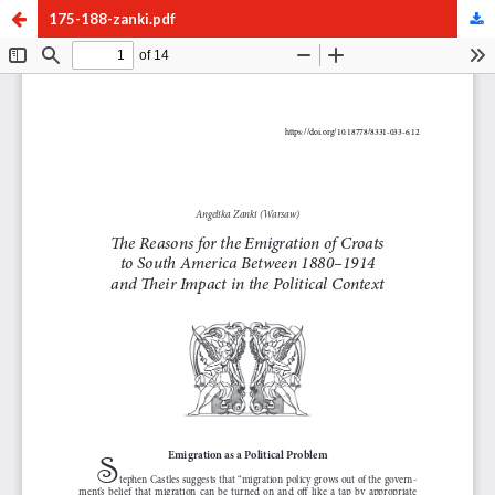
175-188-zanki.pdf