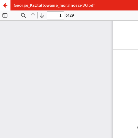
George_Kształtowanie_moralnosci-30.pdf