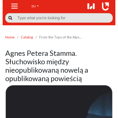
EN

Home
/
Catalog
/
From the Tops of the Alps...
Agnes Petera Stamma.
Słuchowisko między
nieopublikowaną nowelą a
opublikowaną powieścią