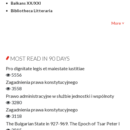
Balkans XX/XXI
Pedagogy
Bibliotheca Litteraria
Textbooks for foreigners
Bibliotheca Philosophica
Political science and international relations
More ˅
Biography and Biography Research
Law
Byzantina Lodziensia
Psychology
Contemporary Asian Studies Series
Sociology
Digitisation
Other
Education for Wisdom
MOST READ IN 90 DAYS
Open Access
Economics
Pro dignitate legis et maiestate iustitiae
Film! Scholars
5556
Finance
Zagadnienia prawa konstytucyjnego
Gerontology
3558
Interdisciplinary Urban Studies
Prawo administracyjne w służbie jednostki i wspólnoty
Literary Interpretations
3280
Jerzy Giedroyc and...
Zagadnienia prawa konstytucyjnego
Jerzy Giedroyc and Witnesses of History
3118
Winter of Life?
The Bulgarian State in 927-969. The Epoch of Tsar Peter I
Linguistics
2815