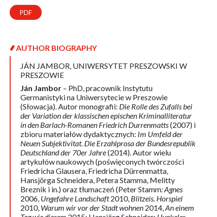
PDF
AUTHOR BIOGRAPHY
JÁN JAMBOR,
UNIWERSYTET PRESZOWSKI W
PRESZOWIE
Ján Jambor
– PhD, pracownik Instytutu
Germanistyki na Uniwersytecie w Preszowie
(Słowacja). Autor monografii:
Die Rolle des Zufalls bei
der Variation der klassischen epischen Kriminalliteratur
in den Barlach-Romanen Friedrich Durrenmatts
(2007) i
zbioru materiałów dydaktycznych:
Im Umfeld der
Neuen Subjektivitat. Die Erzahlprosa der Bundesrepublik
Deutschland der 70er Jahre
(2014). Autor wielu
artykułów naukowych (poświęconych twórczości
Friedricha Glausera, Friedricha Dürrenmatta,
Hansjörga Schneidera, Petera Stamma, Melitty
Breznik i in.) oraz tłumaczeń (Peter Stamm
: Agnes
2006,
Ungefahre Landschaft
2010,
Blitzeis. Horspiel
2010,
Warum wir vor der Stadt wohnen
2014,
An einem
Tag wie diesem
2015; Hansjörg Schneider:
Hunkeler