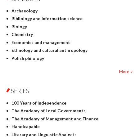
Archaeology
Bibliology and information science
Biology
Chemistry
Economics and management
Ethnology and cultural anthropology
Polish philology
Foreign language studies
More ˅
Philosophy
Physics
SERIES
Geography
History
100 Years of Independence
Linguistics
The Academy of Local Governments
Judaica
The Academy of Management and Finance
Culture and art
Handicapable
Literary Studies
Literary and Linguistic Analects
Mathematics