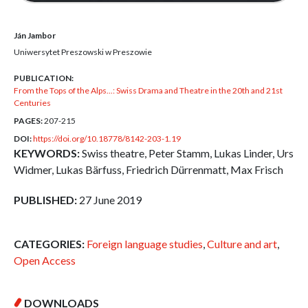
Ján Jambor
Uniwersytet Preszowski w Preszowie
PUBLICATION:
From the Tops of the Alps...: Swiss Drama and Theatre in the 20th and 21st
Centuries
PAGES:
207-215
DOI:
https://doi.org/10.18778/8142-203-1.19
KEYWORDS:
Swiss theatre, Peter Stamm, Lukas Linder, Urs
Widmer, Lukas Bärfuss, Friedrich Dürrenmatt, Max Frisch
PUBLISHED:
27 June 2019
CATEGORIES:
Foreign language studies
,
Culture and art
,
Open Access
DOWNLOADS