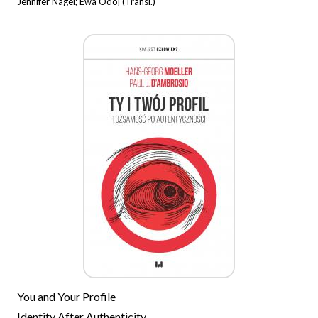
Jennifer Nagel; Ewa Odoj (Transl.)
You and Your Profile
Identity After Authenticity