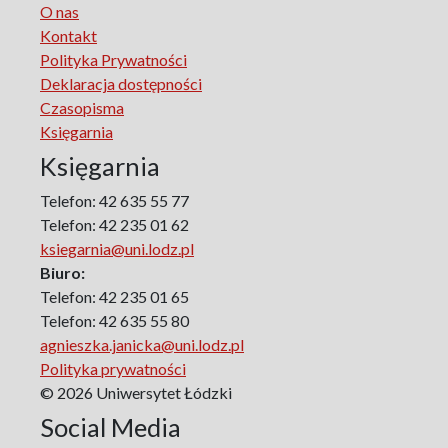
O nas
The monographs of the Section of Disability Sociology of
Kontakt
the Polish Sociological Association
Polityka Prywatności
The Art of Learning – The Learning of Art
Deklaracja dostępności
Neuroscience in Psychology
Czasopisma
Faces of Feminism
Księgarnia
Faces of war
Księgarnia
Biographical Perspectives
Politology
Telefon: 42 635 55 77
Poland and Central and Eastern Europe in the 20th
Telefon: 42 235 01 62
Century
ksiegarnia@uni.lodz.pl
Polish Film Culture
Biuro:
Law
Telefon: 42 235 01 65
The Polish People's Republic. Biographies
Telefon: 42 635 55 80
agnieszka.janicka@uni.lodz.pl
Existence and Literature Project
Polityka prywatności
The Psychology of Everything
© 2026 Uniwersytet Łódzki
Research on Science & Natural Philosophy
Social Media
Romanistyka dla Teatru
Series Ceranea