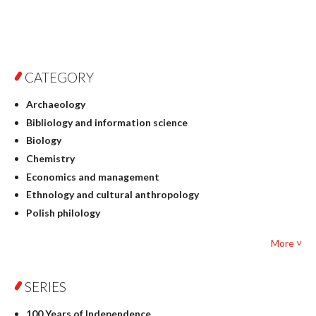
CATEGORY
Archaeology
Bibliology and information science
Biology
Chemistry
Economics and management
Ethnology and cultural anthropology
Polish philology
Foreign language studies
More ˅
Philosophy
Physics
SERIES
Geography
History
100 Years of Independence