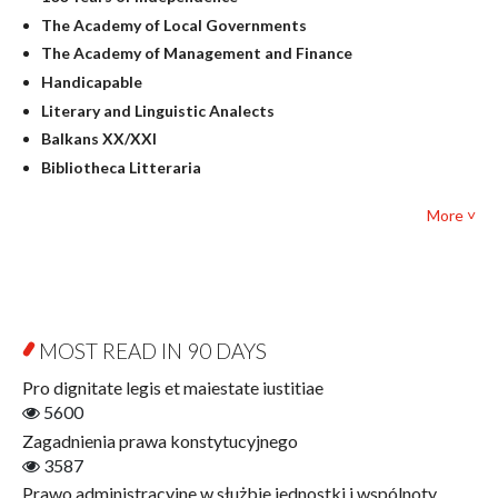
Linguistics
The Academy of Local Governments
Judaica
The Academy of Management and Finance
Culture and art
Handicapable
Literary Studies
Literary and Linguistic Analects
Mathematics
Balkans XX/XXI
Pedagogy
Bibliotheca Litteraria
Textbooks for foreigners
Bibliotheca Philosophica
Political science and international relations
More ˅
Biography and Biography Research
Law
Byzantina Lodziensia
Psychology
Contemporary Asian Studies Series
Sociology
Digitisation
Other
Education for Wisdom
MOST READ IN 90 DAYS
Open Access
Economics
Pro dignitate legis et maiestate iustitiae
Film! Scholars
5600
Finance
Zagadnienia prawa konstytucyjnego
Gerontology
3587
Interdisciplinary Urban Studies
Prawo administracyjne w służbie jednostki i wspólnoty