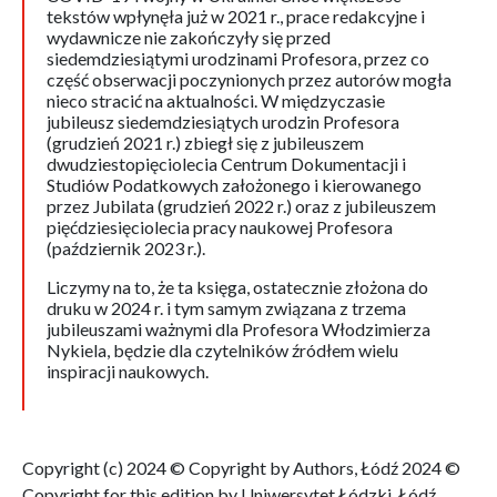
tekstów wpłynęła już w 2021 r., prace redakcyjne i
wydawnicze nie zakończyły się przed
siedemdziesiątymi urodzinami Profesora, przez co
część obserwacji poczynionych przez autorów mogła
nieco stracić na aktualności. W międzyczasie
jubileusz siedemdziesiątych urodzin Profesora
(grudzień 2021 r.) zbiegł się z jubileuszem
dwudziestopięciolecia Centrum Dokumentacji i
Studiów Podatkowych założonego i kierowanego
przez Jubilata (grudzień 2022 r.) oraz z jubileuszem
pięćdziesięciolecia pracy naukowej Profesora
(październik 2023 r.).
Liczymy na to, że ta księga, ostatecznie złożona do
druku w 2024 r. i tym samym związana z trzema
jubileuszami ważnymi dla Profesora Włodzimierza
Nykiela, będzie dla czytelników źródłem wielu
inspiracji naukowych.
Copyright (c) 2024 © Copyright by Authors, Łódź 2024 ©
Copyright for this edition by Uniwersytet Łódzki, Łódź