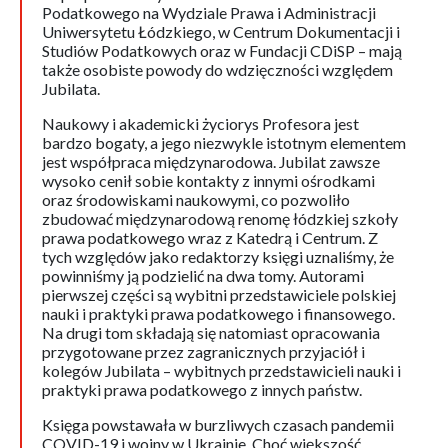
Podatkowego na Wydziale Prawa i Administracji
Uniwersytetu Łódzkiego, w Centrum Dokumentacji i
Studiów Podatkowych oraz w Fundacji CDiSP – mają
także osobiste powody do wdzięczności względem
Jubilata.
Naukowy i akademicki życiorys Profesora jest
bardzo bogaty, a jego niezwykle istotnym elementem
jest współpraca międzynarodowa. Jubilat zawsze
wysoko cenił sobie kontakty z innymi ośrodkami
oraz środowiskami naukowymi, co pozwoliło
zbudować międzynarodową renomę łódzkiej szkoły
prawa podatkowego wraz z Katedrą i Centrum. Z
tych względów jako redaktorzy księgi uznaliśmy, że
powinniśmy ją podzielić na dwa tomy. Autorami
pierwszej części są wybitni przedstawiciele polskiej
nauki i praktyki prawa podatkowego i finansowego.
Na drugi tom składają się natomiast opracowania
przygotowane przez zagranicznych przyjaciół i
kolegów Jubilata – wybitnych przedstawicieli nauki i
praktyki prawa podatkowego z innych państw.
Księga powstawała w burzliwych czasach pandemii
COVID-19 i wojny w Ukrainie. Choć większość