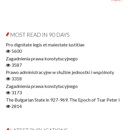
Biography and Biography Research
Law
Byzantina Lodziensia
Psychology
Contemporary Asian Studies Series
Sociology
Digitisation
Other
Education for Wisdom
MOST READ IN 90 DAYS
Open Access
Economics
Pro dignitate legis et maiestate iustitiae
Film! Scholars
5600
Finance
Zagadnienia prawa konstytucyjnego
Gerontology
3587
Interdisciplinary Urban Studies
Prawo administracyjne w służbie jednostki i wspólnoty
Literary Interpretations
3318
Jerzy Giedroyc and...
Zagadnienia prawa konstytucyjnego
Jerzy Giedroyc and Witnesses of History
3173
Winter of Life?
The Bulgarian State in 927-969. The Epoch of Tsar Peter I
Linguistics
2814
Judaica Lodzensia
Jurisprudence
What Is Man?