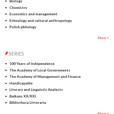
Biology
Chemistry
Economics and management
Ethnology and cultural anthropology
Polish philology
Foreign language studies
More ˅
Philosophy
Physics
SERIES
Geography
History
100 Years of Independence
Linguistics
The Academy of Local Governments
Judaica
The Academy of Management and Finance
Culture and art
Handicapable
Literary Studies
Literary and Linguistic Analects
Mathematics
Balkans XX/XXI
Pedagogy
Bibliotheca Litteraria
Textbooks for foreigners
Bibliotheca Philosophica
Political science and international relations
More ˅