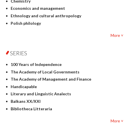
Chemistry
Economics and management
Ethnology and cultural anthropology
Polish philology
Foreign language studies
More ˅
Philosophy
Physics
SERIES
Geography
History
100 Years of Independence
Linguistics
The Academy of Local Governments
Judaica
The Academy of Management and Finance
Culture and art
Handicapable
Literary Studies
Literary and Linguistic Analects
Mathematics
Balkans XX/XXI
Pedagogy
Bibliotheca Litteraria
Textbooks for foreigners
Bibliotheca Philosophica
Political science and international relations
More ˅
Biography and Biography Research
Law