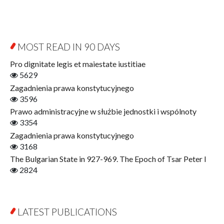
Byzantina Lodziensia
Psychology
Contemporary Asian Studies Series
Sociology
Digitisation
Other
Education for Wisdom
MOST READ IN 90 DAYS
Open Access
Economics
Pro dignitate legis et maiestate iustitiae
Film! Scholars
5629
Finance
Zagadnienia prawa konstytucyjnego
Gerontology
3596
Interdisciplinary Urban Studies
Prawo administracyjne w służbie jednostki i wspólnoty
Literary Interpretations
3354
Jerzy Giedroyc and...
Zagadnienia prawa konstytucyjnego
Jerzy Giedroyc and Witnesses of History
3168
Winter of Life?
The Bulgarian State in 927-969. The Epoch of Tsar Peter I
Linguistics
2824
Judaica Lodzensia
Jurisprudence
What Is Man?
LATEST PUBLICATIONS
Cognitive Science