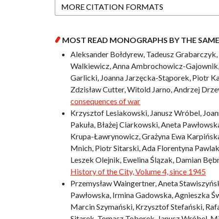
MORE CITATION FORMATS
MOST READ MONOGRAPHS BY THE SAM
Aleksander Bołdyrew, Tadeusz Grabarczyk, 
Walkiewicz, Anna Ambrochowicz-Gajownik,
Garlicki, Joanna Jarzęcka-Stąporek, Piotr K
Zdzisław Cutter, Witold Jarno, Andrzej Drze
consequences of war
Krzysztof Lesiakowski, Janusz Wróbel, Joann
Pakuła, Błażej Ciarkowski, Aneta Pawłowska
Krupa-Ławrynowicz, Grażyna Ewa Karpińska,
Mnich, Piotr Sitarski, Ada Florentyna Pawl
Leszek Olejnik, Ewelina Ślązak, Damian Bęb
History of the City, Volume 4, since 1945
Przemysław Waingertner, Aneta Stawiszyńska
Pawłowska, Irmina Gadowska, Agnieszka Św
Marcin Szymański, Krzysztof Stefański, Rafa
Sitarek, Tomasz Toborek, Janusz Wróbel, M