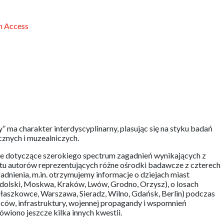
 Access
 ma charakter interdyscyplinarny, plasując się na styku badań
cznych i muzealniczych.
ne dotyczące szerokiego spectrum zagadnień wynikających z
stu autorów reprezentujących różne ośrodki badawcze z czterech
adnienia, m.in. otrzymujemy informacje o dziejach miast
odolski, Moskwa, Kraków, Lwów, Grodno, Orzysz), o losach
Ułaszkowce, Warszawa, Sieradz, Wilno, Gdańsk, Berlin) podczas
ców, infrastruktury, wojennej propagandy i wspomnień
ówiono jeszcze kilka innych kwestii.