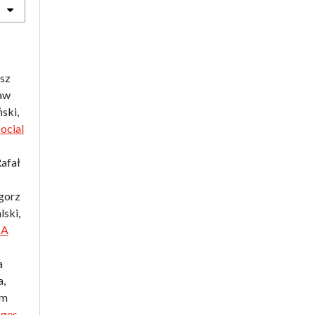
Biographical Perspectives
Politology
Poland and Central and Eastern
Europe in the 20th Century
asz
Polish Film Culture
aw
Law
ski,
The Polish People's Republic.
ocial
Biographies
Existence and Literature Project
Rafał
The Psychology of Everything
Research on Science & Natural
gorz
Philosophy
lski,
Romanistyka dla Teatru
 A
Series Ceranea
The Conference on Social
a
Pedagogy under the Patronage
a,
of the Committee on
am
Pedagogical Sciences of the
ges.