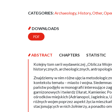
CATEGORIES:
Archaeology
,
History
,
Other
,
Open
DOWNLOADS
PDF
ABSTRACT
CHAPTERS
STATISTIC
Kolejny tom serii wydawniczej „Oblicza Wojny”
historycznych, archeologicznych, antropologi
Znajdziemy w nim różne ujęcia metodologicz
kontekstu tematu – miasto i wojna. Siedemna
państw podjęło w monografii interesujące zag
garnizonowych i twierdz (Ilurat, Kamieniec P
ośrodków miejskich (Adrianopol, Jagielnica, 
różnych wojen poprzez aspekt życia mieszkań
stacjonujących w nich żołnierzy, a ponadto om