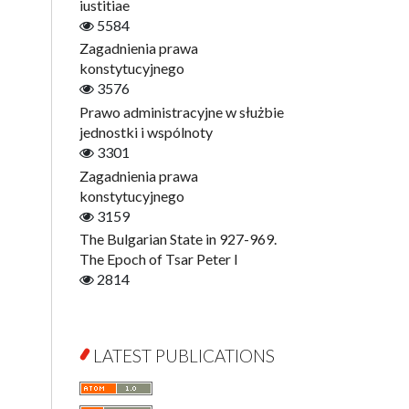
Digitisation
iustitiae
Open Access
5584
Education for Wisdom
Zagadnienia prawa
Economics
konstytucyjnego
Film! Scholars
3576
Finance
Prawo administracyjne w służbie
Gerontology
jednostki i wspólnoty
Interdisciplinary Urban Studies
3301
Literary Interpretations
Zagadnienia prawa
Jerzy Giedroyc and...
konstytucyjnego
Jerzy Giedroyc and Witnesses of
3159
History
The Bulgarian State in 927-969.
Winter of Life?
The Epoch of Tsar Peter I
Linguistics
2814
Judaica Lodzensia
Jurisprudence
What Is Man?
LATEST PUBLICATIONS
Cognitive Science
Communication and Media