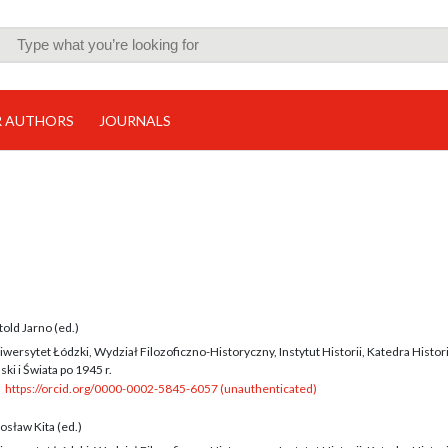
R AUTHORS
JOURNALS
old Jarno (ed.)
wersytet Łódzki, Wydział Filozoficzno-Historyczny, Instytut Historii, Katedra Histori
ski i Świata po 1945 r.
https://orcid.org/0000-0002-5845-6057 (unauthenticated)
osław Kita (ed.)