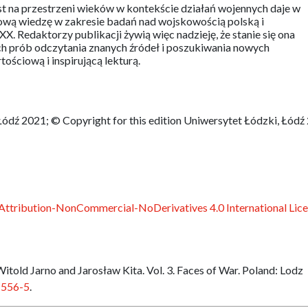
st na przestrzeni wieków w kontekście działań wojennych daje w
ową wiedzę w zakresie badań nad wojskowością polską i
. Redaktorzy publikacji żywią więc nadzieję, że stanie się ona
ch prób odczytania znanych źródeł i poszukiwania nowych
ościową i inspirującą lekturą.
Łódź 2021; © Copyright for this edition Uniwersytet Łódzki, Łódź
ttribution-NonCommercial-NoDerivatives 4.0 International Lic
Witold Jarno and Jarosław Kita. Vol. 3. Faces of War. Poland: Lodz
-556-5
.