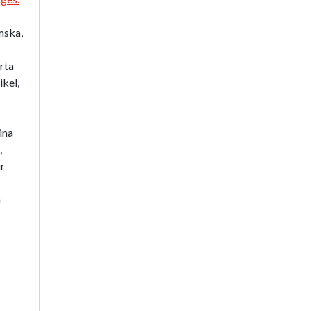
Polish Academy of Sciences
Art – Media – Culture
mska,
Pedagogical Therapy
Creativity and Education
rta
Vade Nobiscum
kel,
Warsztaty z Geografii Turyzmu
Early Education
ina
In Search for the 21st Century
Ideas
,
The Tower of Babel – in Polish
r
Management
a
Private Life of Poles in the 19th
Century