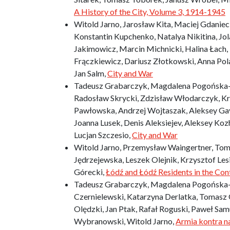
A History of the City, Volume 3, 1914-1945
Witold Jarno, Jarosław Kita, Maciej Gdanie
Konstantin Kupchenko, Natalya Nikitina, Jol
Jakimowicz, Marcin Michnicki, Halina Łach,
Frączkiewicz, Dariusz Złotkowski, Anna Pol
Jan Salm,
City and War
Tadeusz Grabarczyk, Magdalena Pogońska-P
Radosław Skrycki, Zdzisław Włodarczyk, Kr
Pawłowska, Andrzej Wojtaszak, Aleksey Gav
Joanna Lusek, Denis Aleksiejev, Aleksey Ko
Lucjan Szczesio,
City and War
Witold Jarno, Przemysław Waingertner, To
Jędrzejewska, Leszek Olejnik, Krzysztof Le
Górecki,
Łódź and Łódź Residents in the Con
Tadeusz Grabarczyk, Magdalena Pogońska-P
Czernielewski, Katarzyna Derlatka, Tomasz 
Olędzki, Jan Ptak, Rafał Roguski, Paweł Sam
Wybranowski, Witold Jarno,
Armia kontra n