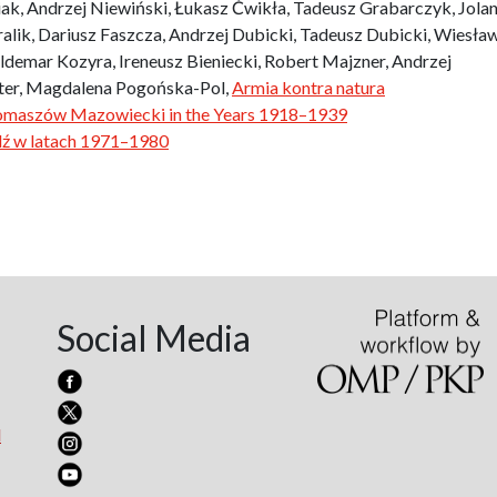
iak, Andrzej Niewiński, Łukasz Ćwikła, Tadeusz Grabarczyk, Jolan
lik, Dariusz Faszcza, Andrzej Dubicki, Tadeusz Dubicki, Wiesła
demar Kozyra, Ireneusz Bieniecki, Robert Majzner, Andrzej
tter, Magdalena Pogońska-Pol,
Armia kontra natura
Tomaszów Mazowiecki in the Years 1918–1939
dź w latach 1971–1980
Social Media
l