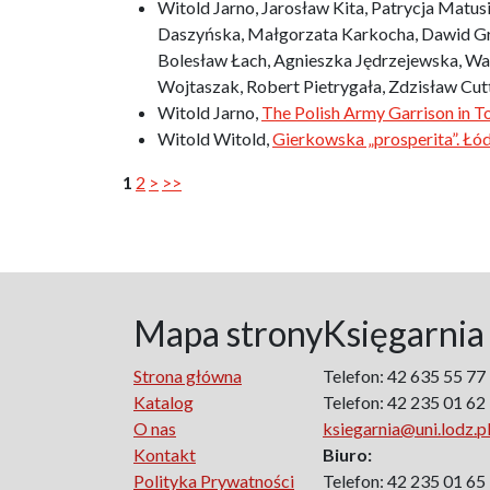
Witold Jarno, Jarosław Kita, Patrycja Matus
Daszyńska, Małgorzata Karkocha, Dawid Gra
Bolesław Łach, Agnieszka Jędrzejewska, Wal
Wojtaszak, Robert Pietrygała, Zdzisław Cu
Witold Jarno,
The Polish Army Garrison in 
Witold Witold,
Gierkowska „prosperita”. Łó
1
2
>
>>
Mapa strony
Księgarnia
Strona główna
Telefon: 42 635 55 77
Katalog
Telefon: 42 235 01 62
O nas
ksiegarnia@uni.lodz.p
Kontakt
Biuro:
Polityka Prywatności
Telefon: 42 235 01 65