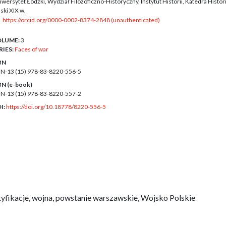
wersytet Łódzki, Wydział Filozoficzno-Historyczny, Instytut Historii, Katedra Histori
ski XIX w.
https://orcid.org/0000-0002-8374-2848 (unauthenticated)
LUME:
3
RIES:
Faces of war
BN
BN-13 (15)
978-83-8220-556-5
BN (e-book)
BN-13 (15)
978-83-8220-557-2
I:
https://doi.org/10.18778/8220-556-5
tyfikacje, wojna, powstanie warszawskie, Wojsko Polskie