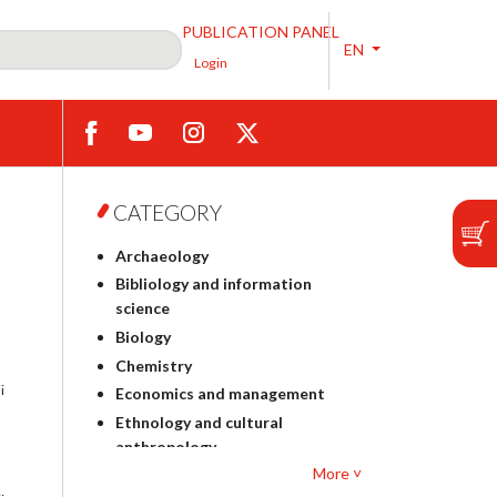
PUBLICATION PANEL
EN
Login
CATEGORY
Archaeology
Bibliology and information
science
Biology
Chemistry
i
Economics and management
Ethnology and cultural
anthropology
More ˅
Polish philology