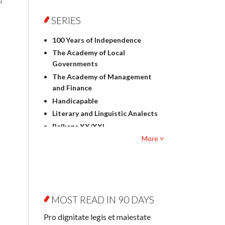
i
Foreign language studies
Philosophy
SERIES
Physics
100 Years of Independence
Geography
The Academy of Local
History
Governments
Linguistics
The Academy of Management
Judaica
and Finance
Culture and art
Handicapable
Literary Studies
Literary and Linguistic Analects
Mathematics
Balkans XX/XXI
Pedagogy
More ˅
Bibliotheca Litteraria
Textbooks for foreigners
Bibliotheca Philosophica
Political science and
Biography and Biography
international relations
Research
Law
Byzantina Lodziensia
Psychology
MOST READ IN 90 DAYS
Contemporary Asian Studies
Sociology
Series
Pro dignitate legis et maiestate
Other