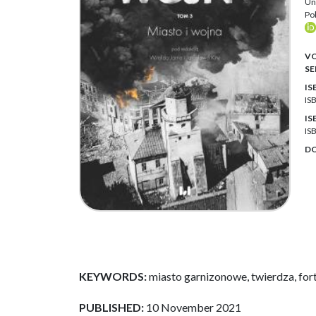
Uni
Pol
VO
SE
IS
IS
IS
IS
DO
KEYWORDS:
miasto garnizonowe, twierdza, for
PUBLISHED:
10 November 2021