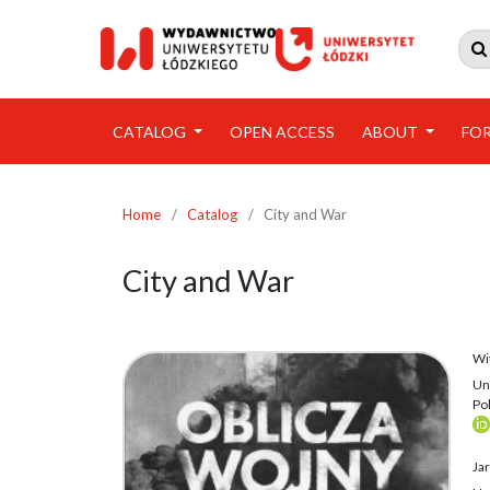

CATALOG
OPEN ACCESS
ABOUT
FO
Home
/
Catalog
/
City and War
City and War
Wit
Uni
Pol
Jar