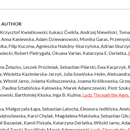
E AUTHOR
Krzysztof Kwiatkowski, Łukasz Ćwikła, Andrzej Niewiński, Tom
 Anna Kaniewska, Adam Dziewanowski, Monika Garas, Przemysł
alka, Filip Kuczma, Agnieszka Naleźny-Skurzyńska, Adrian Skurzyń
wiecki, Robert Pietrygała, Oksana Varian, Katarzyna E. Derlatka,
S
a Żelazko, Leszek Próchniak, Sebastian Pilarski, Ewa Kacprzyk, 
, Wioletta Kazimierska-Jerzyk, Julia Sowińska-Heim, Aleksandra
 Witold Jarno, Jolanta Kolbuszewska, Joanna Królikowska, Grze
ak, Paulina Sztabińska-Kałowska, Marek Adamczewski, Piotr Szuka
nowski, Bartłomiej Kluska, Inga B. Kuźma,
Lodz Through the Ages.
, Małgorzata Łapa, Sebastian Latocha, Eleonora Jedlińska, Anet
iętosławska, Karol Chylak, Magdalena Makówka, Sebastian Glic
ł Bazaniak, Kamil Piskała, Katarzyna Derlatka, Witold Jarno, Ad
ichał Turski, Ewa Wiatr, Marek Adamczewski,
Lodz Through the A