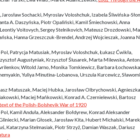
c, Jarosław Sochacki, Myroslav Voloshchuk, Izabela Śliwińska-Sło
anta A. Daszyńska, Piotr Opaliński, Kamil Śmiechowski, Anna
 Leontiy Voitovych, Sergey Stelnikovich, Mateusz Drozdowski, Ma
ańska, Hanna Grzeszczuk-Brendel, Andrzej Wojcieszak, Joanna Ni
ol, Patrycja Matusiak, Myroslav Voloshchuk, Łukasz Ćwikła,
zysztof Augustyniak, Krzysztof Ślusarek, Marta Milewska, Anton
rilenkov, Witold Jarno, Monika Tomkiewicz, Barbara Łochowska
zhemyakin, Yuliya Minutina-Lobanova, Urszula Kurcewicz, Sławomi
masz Matuszak, Maciej Hubka, Jarosław Olbrychowski, Agnieszk
siakowski, Maciej Mańkowski, Konrad A. Czernielewski, Bartosz
text of the Polish-Bolshevik War of 1920
ol, Kamil Anduła, Aleksander Bołdyrew, Konrad Aleksander
Gliniecki, Marian Głosek, Jarosław Kita, Hubert Michalski, Marek
uś, Katarzyna Stelmasiak, Piotr Strzyż, Damian Waszak, Dariusz
atura