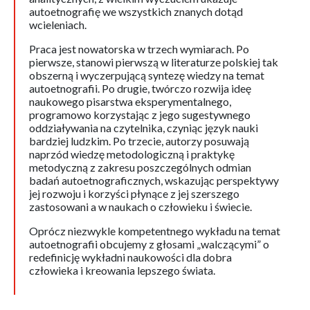
autoetnografię we wszystkich znanych dotąd
wcieleniach.
Praca jest nowatorska w trzech wymiarach. Po
pierwsze, stanowi pierwszą w literaturze polskiej tak
obszerną i wyczerpującą syntezę wiedzy na temat
autoetnografii. Po drugie, twórczo rozwija ideę
naukowego pisarstwa eksperymentalnego,
programowo korzystając z jego sugestywnego
oddziaływania na czytelnika, czyniąc język nauki
bardziej ludzkim. Po trzecie, autorzy posuwają
naprzód wiedzę metodologiczną i praktykę
metodyczną z zakresu poszczególnych odmian
badań autoetnograficznych, wskazując perspektywy
jej rozwoju i korzyści płynące z jej szerszego
zastosowani a w naukach o człowieku i świecie.
Oprócz niezwykle kompetentnego wykładu na temat
autoetnografii obcujemy z głosami „walczącymi” o
redefinicję wykładni naukowości dla dobra
człowieka i kreowania lepszego świata.