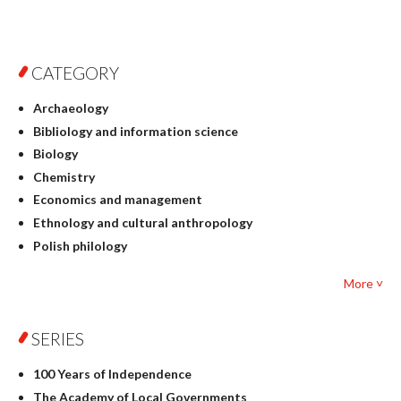
CATEGORY
Archaeology
Bibliology and information science
Biology
Chemistry
Economics and management
Ethnology and cultural anthropology
Polish philology
Foreign language studies
More ˅
Philosophy
Physics
SERIES
Geography
History
100 Years of Independence
Linguistics
The Academy of Local Governments