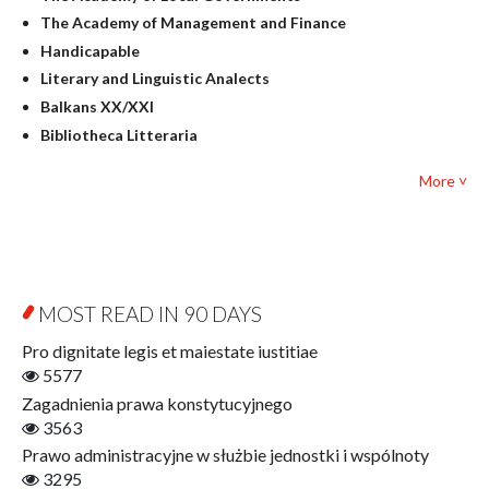
Judaica
The Academy of Management and Finance
Culture and art
Handicapable
Literary Studies
Literary and Linguistic Analects
Mathematics
Balkans XX/XXI
Pedagogy
Bibliotheca Litteraria
Textbooks for foreigners
Bibliotheca Philosophica
Political science and international relations
More ˅
Biography and Biography Research
Law
Byzantina Lodziensia
Psychology
Contemporary Asian Studies Series
Sociology
Digitisation
Other
Education for Wisdom
MOST READ IN 90 DAYS
Open Access
Economics
Pro dignitate legis et maiestate iustitiae
Film! Scholars
5577
Finance
Zagadnienia prawa konstytucyjnego
Gerontology
3563
Interdisciplinary Urban Studies
Prawo administracyjne w służbie jednostki i wspólnoty
Literary Interpretations
3295