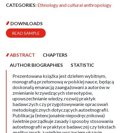
CATEGORIES:
Ethnology and cultural anthropology
DOWNLOADS
READ SAMPLE
ABSTRACT
CHAPTERS
AUTHOR BIOGRAPHIES
STATISTIC
Prezentowana książka jest dziełem wybitnym,
monografią przełomową w polskiej nauce, będącą
doskonałą emanacją zaangażowani a autorów w
zmienianie krzywdzących stereotypów,
upowszechnianie wiedzy, rozwój praktyk
badawczych czy przygotowywanie opracowań
metodologicznych dotyczących autoetnografii.
Publikacja (intencjonalnie niepodręcznikowa)
świetnie porządkuje zasady i sposoby stosowania
autoetnografii w praktyce badawczej czy tekstach
analitycznych, z wielkim wyczuciem ukazuje