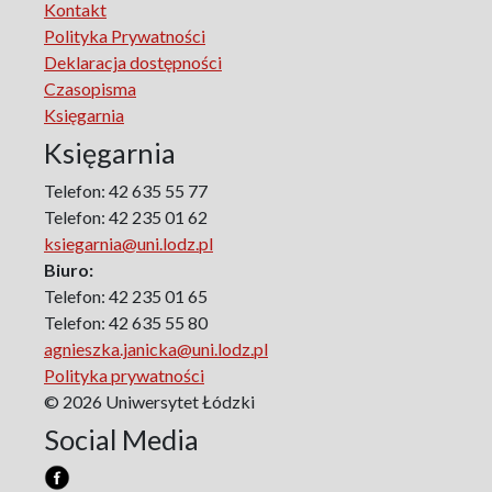
Kontakt
the Polish Sociological Association
Polityka Prywatności
The Art of Learning – The Learning of Art
Deklaracja dostępności
Neuroscience in Psychology
Czasopisma
Faces of Feminism
Księgarnia
Faces of war
Księgarnia
Biographical Perspectives
Politology
Telefon: 42 635 55 77
Poland and Central and Eastern Europe in the 20th
Telefon: 42 235 01 62
Century
ksiegarnia@uni.lodz.pl
Polish Film Culture
Biuro:
Law
Telefon: 42 235 01 65
The Polish People's Republic. Biographies
Telefon: 42 635 55 80
agnieszka.janicka@uni.lodz.pl
Existence and Literature Project
Polityka prywatności
The Psychology of Everything
© 2026 Uniwersytet Łódzki
Research on Science & Natural Philosophy
Social Media
Romanistyka dla Teatru
Series Ceranea
The Conference on Social Pedagogy under the Patronage