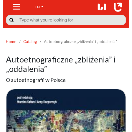
EN

Home
/
Catalog
/
Autoetnograficzne „zbliżenia” i „oddalenia”
Autoetnograficzne „zbliżenia” i
„oddalenia”
O autoetnografii w Polsce