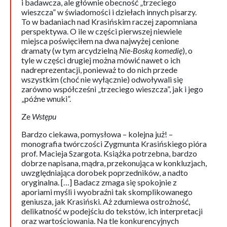
i badawcza, ale głównie obecność „trzeciego
wieszcza” w świadomości i dziełach innych pisarzy.
To w badaniach nad Krasińskim raczej zapomniana
perspektywa. O ile w części pierwszej niewiele
miejsca poświęciłem na dwa najwyżej cenione
dramaty (w tym arcydzielną
Nie-Boską komedię
), o
tyle w części drugiej można mówić nawet o ich
nadreprezentacji, ponieważ to do nich przede
wszystkim (choć nie wyłącznie) odwoływali się
zarówno współcześni „trzeciego wieszcza”, jak i jego
„późne wnuki”.
Ze
Wstępu
Bardzo ciekawa, pomysłowa – kolejna już! –
monografia twórczości Zygmunta Krasińskiego pióra
prof. Macieja Szargota. Książka potrzebna, bardzo
dobrze napisana, mądra, przekonująca w konkluzjach,
uwzględniająca dorobek poprzedników, a nadto
oryginalna. […] Badacz zmaga się spokojnie z
aporiami myśli i wyobraźni tak skomplikowanego
geniusza, jak Krasiński. Aż zdumiewa ostrożność,
delikatność w podejściu do tekstów, ich interpretacji
oraz wartościowania. Na tle konkurencyjnych