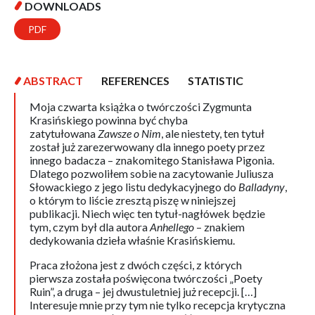
DOWNLOADS
PDF
ABSTRACT
REFERENCES
STATISTIC
Moja czwarta książka o twórczości Zygmunta
Krasińskiego powinna być chyba
zatytułowana
Zawsze o Nim
, ale niestety, ten tytuł
został już zarezerwowany dla innego poety przez
innego badacza – znakomitego Stanisława Pigonia.
Dlatego pozwoliłem sobie na zacytowanie Juliusza
Słowackiego z jego listu dedykacyjnego do
Balladyny
,
o którym to liście zresztą piszę w niniejszej
publikacji. Niech więc ten tytuł-nagłówek będzie
tym, czym był dla autora
Anhellego
– znakiem
dedykowania dzieła właśnie Krasińskiemu.
Praca złożona jest z dwóch części, z których
pierwsza została poświęcona twórczości „Poety
Ruin”, a druga – jej dwustuletniej już recepcji. […]
Interesuje mnie przy tym nie tylko recepcja krytyczna