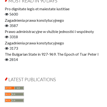
MOST READ IN 90 DAYS
Open Access
Economics
Pro dignitate legis et maiestate iustitiae
Film! Scholars
5600
Finance
Zagadnienia prawa konstytucyjnego
Gerontology
3587
Interdisciplinary Urban Studies
Prawo administracyjne w służbie jednostki i wspólnoty
Literary Interpretations
3318
Jerzy Giedroyc and...
Zagadnienia prawa konstytucyjnego
Jerzy Giedroyc and Witnesses of History
3173
Winter of Life?
The Bulgarian State in 927-969. The Epoch of Tsar Peter I
Linguistics
2814
Judaica Lodzensia
Jurisprudence
What Is Man?
LATEST PUBLICATIONS
Cognitive Science
Communication and Media
A Very Short Introduction
Literary Culture of Lodz