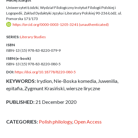
Maciej Szargot
Uniwersytet Łódzki, Wydział Filologiczny Instytut Filologii Polskiej i
Logopedii, Zakład Dydaktyki Języka i Literatury Polskiej 90-236 Łódź, ul.
Pomorska 171/173
https://orcid.org/0000-0003-1205-3241 (unauthenticated)
SERIES:
Literary Studies
ISBN
ISBN-13 (15)
978-83-8220-079-9
ISBN (e-book)
ISBN-13 (15)
978-83-8220-080-5
DOI:
https://doi.org/10.18778/8220-080-5
KEYWORDS:
Irydion, Nie-Boska komedia, Juwenilia,
epitafia, Zygmunt Krasiński, wiersze liryczne
PUBLISHED:
21 December 2020
CATEGORIES:
Polish philology
,
Open Access