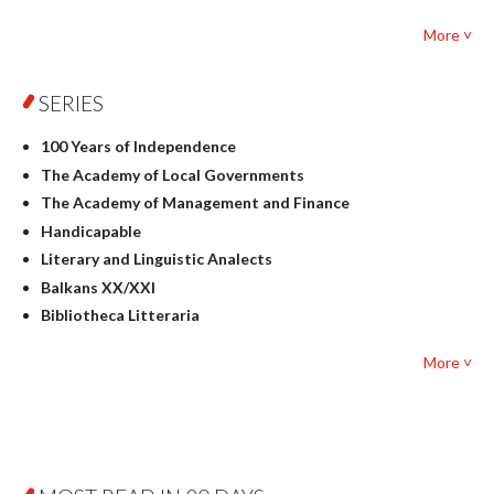
Foreign language studies
More ˅
Philosophy
Physics
SERIES
Geography
History
100 Years of Independence
Linguistics
The Academy of Local Governments
Judaica
The Academy of Management and Finance
Culture and art
Handicapable
Literary Studies
Literary and Linguistic Analects
Mathematics
Balkans XX/XXI
Pedagogy
Bibliotheca Litteraria
Textbooks for foreigners
Bibliotheca Philosophica
Political science and international relations
More ˅
Biography and Biography Research
Law
Byzantina Lodziensia
Psychology
Contemporary Asian Studies Series
Sociology
Digitisation
Other
Education for Wisdom