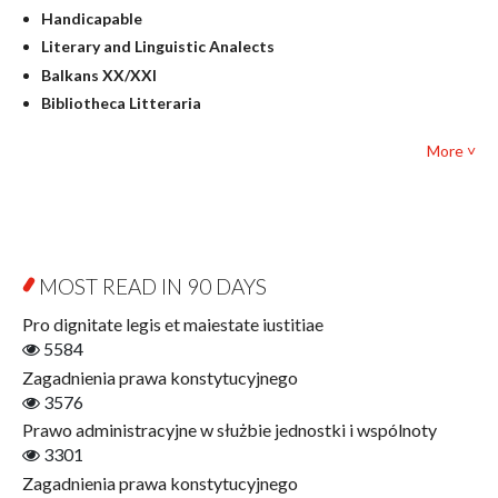
Culture and art
Handicapable
Literary Studies
Literary and Linguistic Analects
Mathematics
Balkans XX/XXI
Pedagogy
Bibliotheca Litteraria
Textbooks for foreigners
Bibliotheca Philosophica
Political science and international relations
More ˅
Biography and Biography Research
Law
Byzantina Lodziensia
Psychology
Contemporary Asian Studies Series
Sociology
Digitisation
Other
Education for Wisdom
MOST READ IN 90 DAYS
Open Access
Economics
Pro dignitate legis et maiestate iustitiae
Film! Scholars
5584
Finance
Zagadnienia prawa konstytucyjnego
Gerontology
3576
Interdisciplinary Urban Studies
Prawo administracyjne w służbie jednostki i wspólnoty
Literary Interpretations
3301
Jerzy Giedroyc and...
Zagadnienia prawa konstytucyjnego