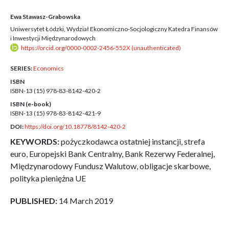
Ewa Stawasz-Grabowska
Uniwersytet Łódzki, Wydział Ekonomiczno-Socjologiczny Katedra Finansów
i Inwestycji Międzynarodowych
https://orcid.org/0000-0002-2456-552X (unauthenticated)
SERIES:
Economics
ISBN
ISBN-13 (15)
978-83-8142-420-2
ISBN (e-book)
ISBN-13 (15)
978-83-8142-421-9
DOI:
https://doi.org/10.18778/8142-420-2
KEYWORDS:
pożyczkodawca ostatniej instancji, strefa
euro, Europejski Bank Centralny, Bank Rezerwy Federalnej,
Międzynarodowy Fundusz Walutow, obligacje skarbowe,
polityka pieniężna UE
PUBLISHED:
14 March 2019