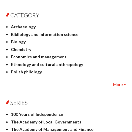
CATEGORY
Archaeology
Bibliology and information science
Biology
Chemistry
Economics and management
Ethnology and cultural anthropology
Polish philology
Foreign language studies
More ˅
Philosophy
Physics
SERIES
Geography
History
100 Years of Independence
Linguistics
The Academy of Local Governments
Judaica
The Academy of Management and Finance