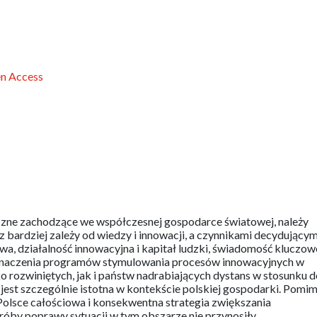
n Access
czne zachodzące we współczesnej gospodarce światowej, należy
z bardziej zależy od wiedzy i innowacji, a czynnikami decydującym
wa, działalność innowacyjna i kapitał ludzki, świadomość kluczow
 znaczenia programów stymulowania procesów innowacyjnych w
 rozwiniętych, jak i państw nadrabiających dystans w stosunku d
jest szczególnie istotna w kontekście polskiej gospodarki. Pomi
Polsce całościowa i konsekwentna strategia zwiększania
óby poprawy sytuacji w tym obszarze nie przynosiły