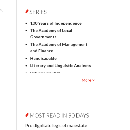
Foreign language studies
Philosophy
ii,
SERIES
Physics
100 Years of Independence
Geography
The Academy of Local
History
Governments
Linguistics
The Academy of Management
Judaica
and Finance
Culture and art
Handicapable
Literary Studies
Literary and Linguistic Analects
Mathematics
Balkans XX/XXI
Pedagogy
More ˅
Bibliotheca Litteraria
Textbooks for foreigners
Bibliotheca Philosophica
Political science and
Biography and Biography
international relations
Research
Law
Byzantina Lodziensia
Psychology
MOST READ IN 90 DAYS
Contemporary Asian Studies
Sociology
Series
Pro dignitate legis et maiestate
Other