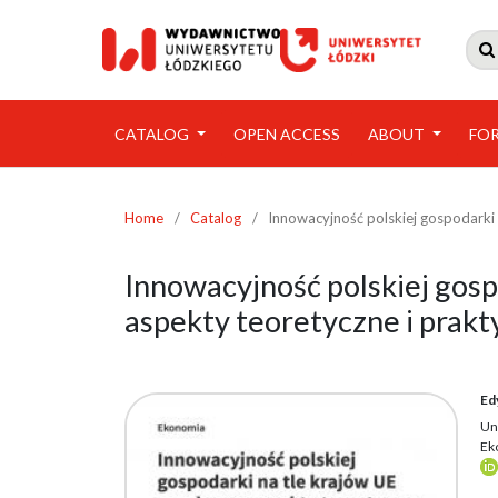

CATALOG
OPEN ACCESS
ABOUT
FO
Home
/
Catalog
/
Innowacyjność polskiej gospodarki 
Innowacyjność polskiej gosp
aspekty teoretyczne i prak
Ed
Un
Ek