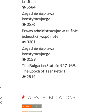
Digitisation
iustitiae
Open Access
5584
Education for Wisdom
Zagadnienia prawa
Economics
konstytucyjnego
Film! Scholars
3576
Finance
Prawo administracyjne w służbie
Gerontology
jednostki i wspólnoty
Interdisciplinary Urban Studies
3301
Literary Interpretations
Zagadnienia prawa
Jerzy Giedroyc and...
konstytucyjnego
Jerzy Giedroyc and Witnesses of
3159
History
The Bulgarian State in 927-969.
Winter of Life?
The Epoch of Tsar Peter I
Linguistics
2814
Judaica Lodzensia
i
ej
Jurisprudence
What Is Man?
LATEST PUBLICATIONS
o
mo
Cognitive Science
Communication and Media