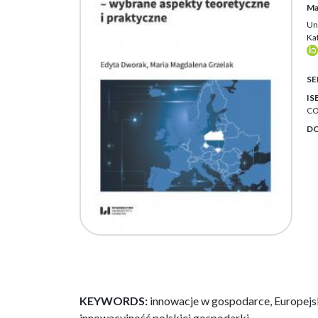
Ma
Un
Ka
SE
IS
CO
DO
KEYWORDS:
innowacje w gospodarce, Europejsk
innowacyjność polskiej gospodarki