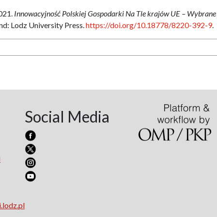
021.
Innowacyjność Polskiej Gospodarki Na Tle krajów UE – Wybrane
nd: Lodz University Press.
https://doi.org/10.18778/8220-392-9
.
Social Media
l
.lodz.pl