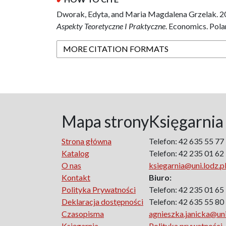
Dworak, Edyta, and Maria Magdalena Grzelak. 2
Aspekty Teoretyczne I Praktyczne
. Economics. Pola
MORE CITATION FORMATS
Mapa strony
Księgarnia
Strona główna
Telefon: 42 635 55 77
Katalog
Telefon: 42 235 01 62
O nas
ksiegarnia@uni.lodz.p
Kontakt
Biuro:
Polityka Prywatności
Telefon: 42 235 01 65
Deklaracja dostępności
Telefon: 42 635 55 80
Czasopisma
agnieszka.janicka@uni
Księgarnia
Polityka prywatności