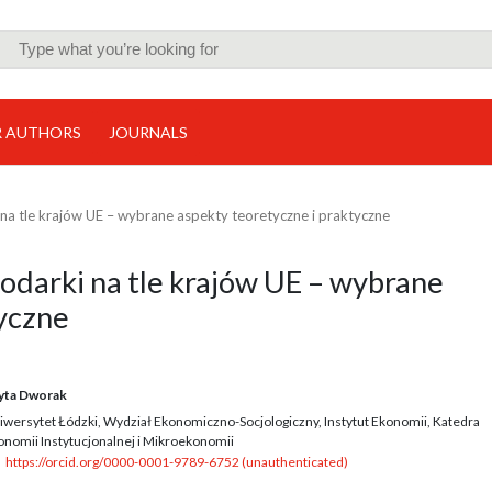
R AUTHORS
JOURNALS
na tle krajów UE – wybrane aspekty teoretyczne i praktyczne
odarki na tle krajów UE – wybrane
tyczne
yta Dworak
iwersytet Łódzki, Wydział Ekonomiczno-Socjologiczny, Instytut Ekonomii, Katedra
onomii Instytucjonalnej i Mikroekonomii
https://orcid.org/0000-0001-9789-6752 (unauthenticated)