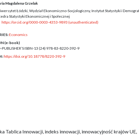
ria Magdalena Grzelak
iwersytet Łódzki, Wydział Ekonomiczno-Socjologiczny, Instytut Statystyki i Demograf
tedra Statystyki Ekonomicznej i Społecznej
https://orcid.org/0000-0003-4353-9893 (unauthenticated)
RIES:
Economics
BN (e-book)
-PUBLISHER’S ISBN-13 (24)
978-83-8220-392-9
I:
https://doi.org/10.18778/8220-392-9
a Tablica Innowacji, indeks innowacji, innowacyjność krajów UE,