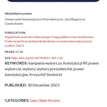
Michał Bartoszewicz
Uniwersytet Humanistyczno-Przyrodniczy im. Jana Długosza w
Częstochowie
PUBLICATION:
Zagadnienia prawa konstytucyjnego: Księga jubileuszowa dedykowana
Profesorowi Krzysztofowi Skotnickiemu w siedemdziesiątą rocznicę
urodzin. Tom 2
PAGES:
31-40
DOI:
https://doi.org/10.18778/8331-405-1.03
KEYWORDS:
kampania wyborcza, Konstytucji RP, prawo
wyborcze, wybory, wybory prezydenckie, prawo
konstytucyjne, Krzysztof Skotnicki
PUBLISHED:
30 December 2023
CATEGORIES:
Law
,
Open Access