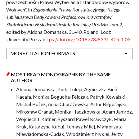
powszechności Prawa Wybierania I standardów wyborów
Wolnych”. In
Zagadnienia Prawa Konstytucyjnego: Księga
Jubileuszowa Dedykowana Profesorowi Krzysztofowi
Skotnickiemu W siedemdziesiątą Rocznicę Urodzin. Tom 2
,
edited by Aldona Domańska, 31-40. Poland: Lodz
University Press.
https://doi.org/10.18778/8331-405-1.03
.
MORE CITATION FORMATS
MOST READ MONOGRAPHS BY THE SAME
AUTHOR
Aldona Domańska, Piotr Tuleja, Agnieszka Bień-
Kacała, Monika Bogucka-Felczak, Patryk Kowalski,
Michał Bożek, Anna Chorążewska, Artur Biłgorajski,
Mirosław Granat, Monika Haczkowska, Adam Jamróz,
Wojciech J. Katner, Ryszard Paweł Krawczyk, Maria
Kruk, Katarzyna Kubuj, Tomasz Milej, Małgorzata
Niewiadomska-Cudak, Włodzimierz Nykiel, Jerzy