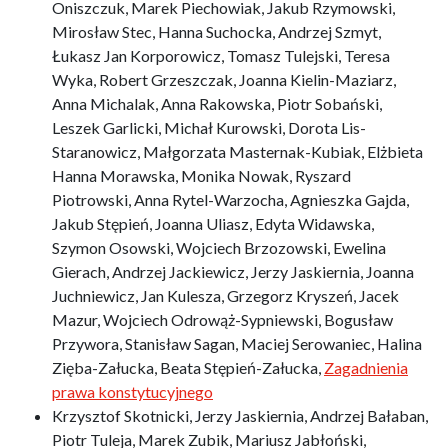
Oniszczuk, Marek Piechowiak, Jakub Rzymowski,
Mirosław Stec, Hanna Suchocka, Andrzej Szmyt,
Łukasz Jan Korporowicz, Tomasz Tulejski, Teresa
Wyka, Robert Grzeszczak, Joanna Kielin-Maziarz,
Anna Michalak, Anna Rakowska, Piotr Sobański,
Leszek Garlicki, Michał Kurowski, Dorota Lis-
Staranowicz, Małgorzata Masternak-Kubiak, Elżbieta
Hanna Morawska, Monika Nowak, Ryszard
Piotrowski, Anna Rytel-Warzocha, Agnieszka Gajda,
Jakub Stępień, Joanna Uliasz, Edyta Widawska,
Szymon Osowski, Wojciech Brzozowski, Ewelina
Gierach, Andrzej Jackiewicz, Jerzy Jaskiernia, Joanna
Juchniewicz, Jan Kulesza, Grzegorz Kryszeń, Jacek
Mazur, Wojciech Odrowąż-Sypniewski, Bogusław
Przywora, Stanisław Sagan, Maciej Serowaniec, Halina
Zięba-Załucka, Beata Stępień-Załucka,
Zagadnienia
prawa konstytucyjnego
Krzysztof Skotnicki, Jerzy Jaskiernia, Andrzej Bałaban,
Piotr Tuleja, Marek Zubik, Mariusz Jabłoński,