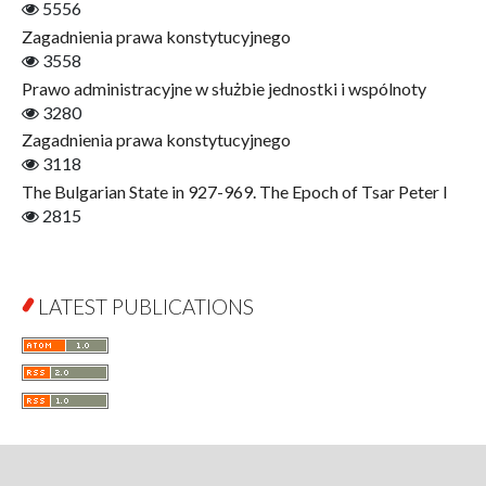
5556
Finance
Zagadnienia prawa konstytucyjnego
Gerontology
3558
Interdisciplinary Urban Studies
Prawo administracyjne w służbie jednostki i wspólnoty
Literary Interpretations
3280
Jerzy Giedroyc and...
Zagadnienia prawa konstytucyjnego
Jerzy Giedroyc and Witnesses of History
3118
Winter of Life?
The Bulgarian State in 927-969. The Epoch of Tsar Peter I
Linguistics
2815
Judaica Lodzensia
Jurisprudence
What Is Man?
LATEST PUBLICATIONS
Cognitive Science
Communication and Media
A Very Short Introduction
Literary Culture of Lodz
Literary Studies
Lodz Studies in English and General Linguistics