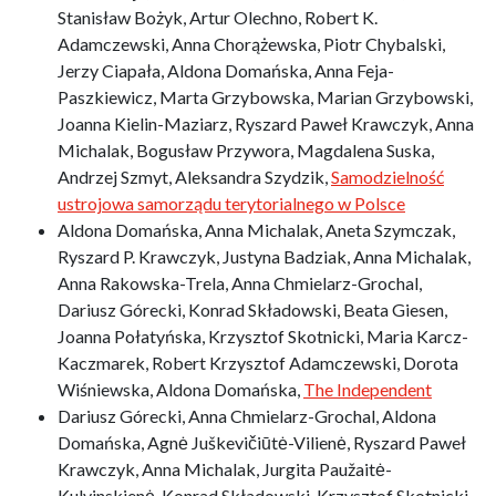
Stanisław Bożyk, Artur Olechno, Robert K.
Adamczewski, Anna Chorążewska, Piotr Chybalski,
Jerzy Ciapała, Aldona Domańska, Anna Feja-
Paszkiewicz, Marta Grzybowska, Marian Grzybowski,
Joanna Kielin-Maziarz, Ryszard Paweł Krawczyk, Anna
Michalak, Bogusław Przywora, Magdalena Suska,
Andrzej Szmyt, Aleksandra Szydzik,
Samodzielność
ustrojowa samorządu terytorialnego w Polsce
Aldona Domańska, Anna Michalak, Aneta Szymczak,
Ryszard P. Krawczyk, Justyna Badziak, Anna Michalak,
Anna Rakowska-Trela, Anna Chmielarz-Grochal,
Dariusz Górecki, Konrad Składowski, Beata Giesen,
Joanna Połatyńska, Krzysztof Skotnicki, Maria Karcz-
Kaczmarek, Robert Krzysztof Adamczewski, Dorota
Wiśniewska, Aldona Domańska,
The Independent
Dariusz Górecki, Anna Chmielarz-Grochal, Aldona
Domańska, Agnė Juškevičiūtė-Vilienė, Ryszard Paweł
Krawczyk, Anna Michalak, Jurgita Paužaitė-
Kulvinskienė, Konrad Składowski, Krzysztof Skotnicki,