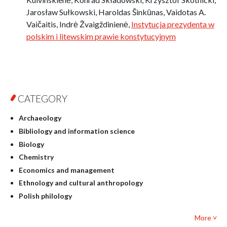
Jarosław Sułkowski, Haroldas Šinkūnas, Vaidotas A.
Vaičaitis, Indrė Žvaigždinienė,
Instytucja prezydenta w
polskim i litewskim prawie konstytucyjnym
CATEGORY
Archaeology
Bibliology and information science
Biology
Chemistry
Economics and management
Ethnology and cultural anthropology
Polish philology
Foreign language studies
More ˅
Philosophy