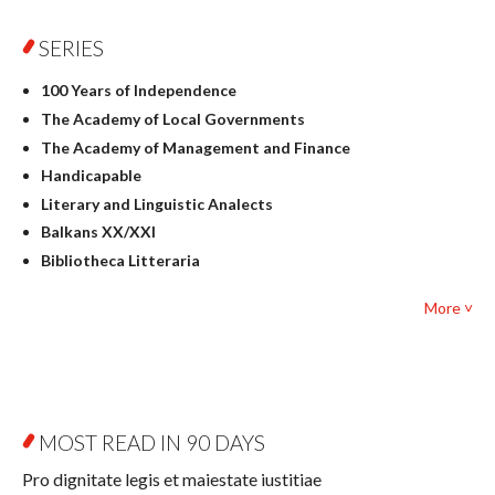
Physics
SERIES
Geography
History
100 Years of Independence
Linguistics
The Academy of Local Governments
Judaica
The Academy of Management and Finance
Culture and art
Handicapable
Literary Studies
Literary and Linguistic Analects
Mathematics
Balkans XX/XXI
Pedagogy
Bibliotheca Litteraria
Textbooks for foreigners
Bibliotheca Philosophica
Political science and international relations
More ˅
Biography and Biography Research
Law
Byzantina Lodziensia
Psychology
Contemporary Asian Studies Series
Sociology
Digitisation
Other
Education for Wisdom
MOST READ IN 90 DAYS
Open Access
Economics
Pro dignitate legis et maiestate iustitiae
Film! Scholars