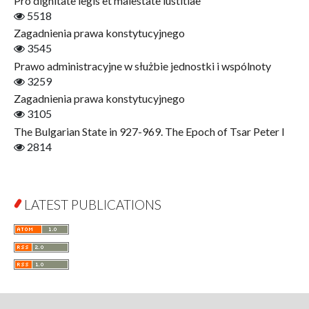
Pro dignitate legis et maiestate iustitiae
Film! Scholars
5518
Finance
Zagadnienia prawa konstytucyjnego
Gerontology
3545
Interdisciplinary Urban Studies
Prawo administracyjne w służbie jednostki i wspólnoty
Literary Interpretations
3259
Jerzy Giedroyc and...
Zagadnienia prawa konstytucyjnego
Jerzy Giedroyc and Witnesses of History
3105
Winter of Life?
The Bulgarian State in 927-969. The Epoch of Tsar Peter I
Linguistics
2814
Judaica Lodzensia
Jurisprudence
What Is Man?
LATEST PUBLICATIONS
Cognitive Science
Communication and Media
A Very Short Introduction
Literary Culture of Lodz
Literary Studies
Lodz Studies in English and General Linguistics