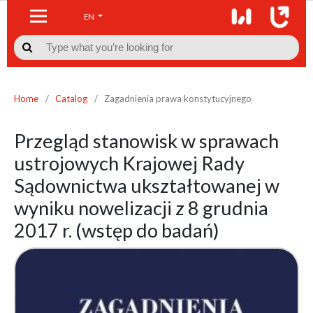
EN

Home
/
Catalog
/
Zagadnienia prawa konstytucyjnego
Przegląd stanowisk w sprawach
ustrojowych Krajowej Rady
Sądownictwa ukształtowanej w
wyniku nowelizacji z 8 grudnia
2017 r. (wstęp do badań)