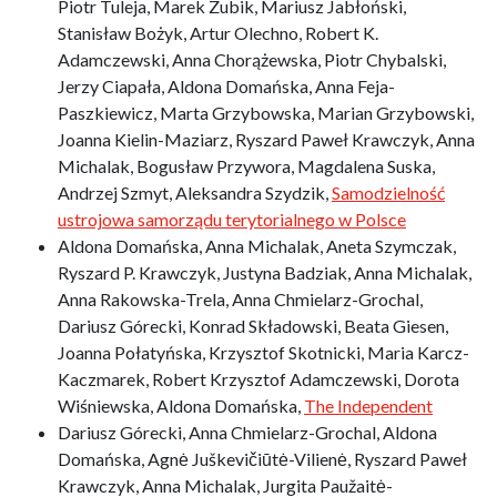
Piotr Tuleja, Marek Zubik, Mariusz Jabłoński,
Stanisław Bożyk, Artur Olechno, Robert K.
Adamczewski, Anna Chorążewska, Piotr Chybalski,
Jerzy Ciapała, Aldona Domańska, Anna Feja-
Paszkiewicz, Marta Grzybowska, Marian Grzybowski,
Joanna Kielin-Maziarz, Ryszard Paweł Krawczyk, Anna
Michalak, Bogusław Przywora, Magdalena Suska,
Andrzej Szmyt, Aleksandra Szydzik,
Samodzielność
ustrojowa samorządu terytorialnego w Polsce
Aldona Domańska, Anna Michalak, Aneta Szymczak,
Ryszard P. Krawczyk, Justyna Badziak, Anna Michalak,
Anna Rakowska-Trela, Anna Chmielarz-Grochal,
Dariusz Górecki, Konrad Składowski, Beata Giesen,
Joanna Połatyńska, Krzysztof Skotnicki, Maria Karcz-
Kaczmarek, Robert Krzysztof Adamczewski, Dorota
Wiśniewska, Aldona Domańska,
The Independent
Dariusz Górecki, Anna Chmielarz-Grochal, Aldona
Domańska, Agnė Juškevičiūtė-Vilienė, Ryszard Paweł
Krawczyk, Anna Michalak, Jurgita Paužaitė-