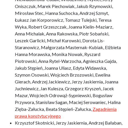
Oniszczuk, Marek Piechowiak, Jakub Rzymowski,
Mirosław Stec, Hanna Suchocka, Andrzej Szmyt,
Łukasz Jan Korporowicz, Tomasz Tulejski, Teresa
Wyka, Robert Grzeszczak, Joanna Kielin-Maziarz,
Anna Michalak, Anna Rakowska, Piotr Sobański,
Leszek Garlicki, Michał Kurowski, Dorota Lis-
Staranowicz, Małgorzata Masternak-Kubiak, Elżbieta
Hanna Morawska, Monika Nowak, Ryszard
Piotrowski, Anna Rytel-Warzocha, Agnieszka Gajda,
Jakub Stępień, Joanna Uliasz, Edyta Widawska,
Szymon Osowski, Wojciech Brzozowski, Ewelina
Gierach, Andrzej Jackiewicz, Jerzy Jaskiernia, Joanna
Juchniewicz, Jan Kulesza, Grzegorz Kryszeń, Jacek
Mazur, Wojciech Odrowąż-Sypniewski, Bogusław
Przywora, Stanisław Sagan, Maciej Serowaniec, Halina
Zięba-Załucka, Beata Stępień-Załucka,
Zagadnienia
prawa konstytucyjnego
Krzysztof Skotnicki, Jerzy Jaskiernia, Andrzej Bałaban,