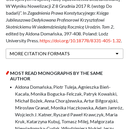
W Wyniku Nowelizacji Z 8 Grudnia 2017 R. (wstęp Do
badań)”. In
Zagadnienia Prawa Konstytucyjnego: Księga
Jubileuszowa Dedykowana Profesorowi Krzysztofowi
Skotnickiemu W siedemdziesiątą Rocznicę Urodzin. Tom 2
,
edited by Aldona Domańska, 397-408. Poland: Lodz
University Press.
https://doi.org/10.18778/8331-405-1.32
.
MORE CITATION FORMATS
MOST READ MONOGRAPHS BY THE SAME
AUTHOR
Aldona Domańska, Piotr Tuleja, Agnieszka Bień-
Kacała, Monika Bogucka-Felczak, Patryk Kowalski,
Michał Bożek, Anna Chorążewska, Artur Biłgorajski,
Mirosław Granat, Monika Haczkowska, Adam Jamróz,
Wojciech J. Katner, Ryszard Paweł Krawczyk, Maria
Kruk, Katarzyna Kubuj, Tomasz Milej, Małgorzata
Niewiadomska-Cudak, Włodzimierz Nykiel, Jerzy