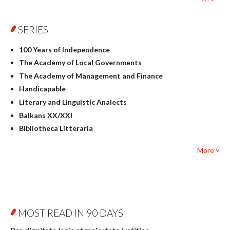
Philosophy
Physics
SERIES
Geography
History
100 Years of Independence
Linguistics
The Academy of Local Governments
Judaica
The Academy of Management and Finance
Culture and art
Handicapable
Literary Studies
Literary and Linguistic Analects
Mathematics
Balkans XX/XXI
Pedagogy
Bibliotheca Litteraria
Textbooks for foreigners
Bibliotheca Philosophica
Political science and international relations
More ˅
Biography and Biography Research
Law
Byzantina Lodziensia
Psychology
Contemporary Asian Studies Series
Sociology
Digitisation
Other
Education for Wisdom
MOST READ IN 90 DAYS
Open Access
Economics