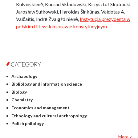
Kulvinskienė, Konrad Składowski, Krzysztof Skotnicki,
Jarosław Sułkowski, Haroldas Šinkūnas, Vaidotas A.
Vaičaitis, Indrė Žvaigždinienė,
Instytucja prezydenta w
polskim i litewskim prawie konstytucyjnym
CATEGORY
Archaeology
Bibliology and information science
Biology
Chemistry
Economics and management
Ethnology and cultural anthropology
Polish philology
Foreign language studies
More ˅