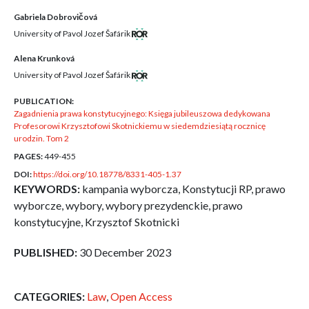
Gabriela Dobrovičová
University of Pavol Jozef Šafárik
Alena Krunková
University of Pavol Jozef Šafárik
PUBLICATION:
Zagadnienia prawa konstytucyjnego: Księga jubileuszowa dedykowana
Profesorowi Krzysztofowi Skotnickiemu w siedemdziesiątą rocznicę
urodzin. Tom 2
PAGES:
449-455
DOI:
https://doi.org/10.18778/8331-405-1.37
KEYWORDS:
kampania wyborcza, Konstytucji RP, prawo
wyborcze, wybory, wybory prezydenckie, prawo
konstytucyjne, Krzysztof Skotnicki
PUBLISHED:
30 December 2023
CATEGORIES:
Law
,
Open Access