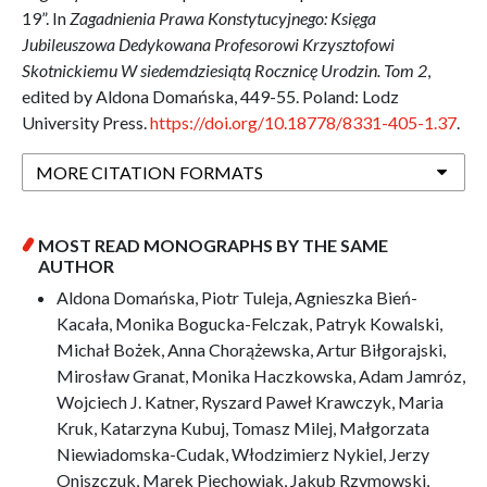
19”. In
Zagadnienia Prawa Konstytucyjnego: Księga
Jubileuszowa Dedykowana Profesorowi Krzysztofowi
Skotnickiemu W siedemdziesiątą Rocznicę Urodzin. Tom 2
,
edited by Aldona Domańska, 449-55. Poland: Lodz
University Press.
https://doi.org/10.18778/8331-405-1.37
.
MORE CITATION FORMATS
MOST READ MONOGRAPHS BY THE SAME
AUTHOR
Aldona Domańska, Piotr Tuleja, Agnieszka Bień-
Kacała, Monika Bogucka-Felczak, Patryk Kowalski,
Michał Bożek, Anna Chorążewska, Artur Biłgorajski,
Mirosław Granat, Monika Haczkowska, Adam Jamróz,
Wojciech J. Katner, Ryszard Paweł Krawczyk, Maria
Kruk, Katarzyna Kubuj, Tomasz Milej, Małgorzata
Niewiadomska-Cudak, Włodzimierz Nykiel, Jerzy
Oniszczuk, Marek Piechowiak, Jakub Rzymowski,