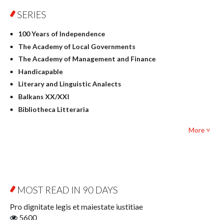
Physics
SERIES
Geography
History
100 Years of Independence
Linguistics
The Academy of Local Governments
Judaica
The Academy of Management and Finance
Culture and art
Handicapable
Literary Studies
Literary and Linguistic Analects
Mathematics
Balkans XX/XXI
Pedagogy
Bibliotheca Litteraria
Textbooks for foreigners
Bibliotheca Philosophica
Political science and international relations
More ˅
Biography and Biography Research
Law
Byzantina Lodziensia
Psychology
Contemporary Asian Studies Series
Sociology
Digitisation
Other
Education for Wisdom
MOST READ IN 90 DAYS
Open Access
Economics
Pro dignitate legis et maiestate iustitiae
Film! Scholars
5600