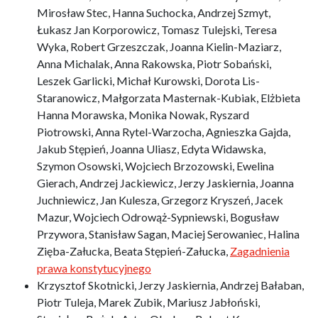
Mirosław Stec, Hanna Suchocka, Andrzej Szmyt,
Łukasz Jan Korporowicz, Tomasz Tulejski, Teresa
Wyka, Robert Grzeszczak, Joanna Kielin-Maziarz,
Anna Michalak, Anna Rakowska, Piotr Sobański,
Leszek Garlicki, Michał Kurowski, Dorota Lis-
Staranowicz, Małgorzata Masternak-Kubiak, Elżbieta
Hanna Morawska, Monika Nowak, Ryszard
Piotrowski, Anna Rytel-Warzocha, Agnieszka Gajda,
Jakub Stępień, Joanna Uliasz, Edyta Widawska,
Szymon Osowski, Wojciech Brzozowski, Ewelina
Gierach, Andrzej Jackiewicz, Jerzy Jaskiernia, Joanna
Juchniewicz, Jan Kulesza, Grzegorz Kryszeń, Jacek
Mazur, Wojciech Odrowąż-Sypniewski, Bogusław
Przywora, Stanisław Sagan, Maciej Serowaniec, Halina
Zięba-Załucka, Beata Stępień-Załucka,
Zagadnienia
prawa konstytucyjnego
Krzysztof Skotnicki, Jerzy Jaskiernia, Andrzej Bałaban,
Piotr Tuleja, Marek Zubik, Mariusz Jabłoński,