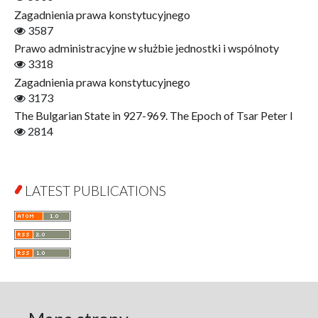
Finance
Zagadnienia prawa konstytucyjnego
Gerontology
3587
Interdisciplinary Urban Studies
Prawo administracyjne w służbie jednostki i wspólnoty
Literary Interpretations
3318
Jerzy Giedroyc and...
Zagadnienia prawa konstytucyjnego
Jerzy Giedroyc and Witnesses of History
3173
Winter of Life?
The Bulgarian State in 927-969. The Epoch of Tsar Peter I
Linguistics
2814
Judaica Lodzensia
Jurisprudence
What Is Man?
LATEST PUBLICATIONS
Cognitive Science
Communication and Media
A Very Short Introduction
Literary Culture of Lodz
Literary Studies
Lodz Studies in English and General Linguistics
Lodz in the Polish People's Republic. The Polish People's