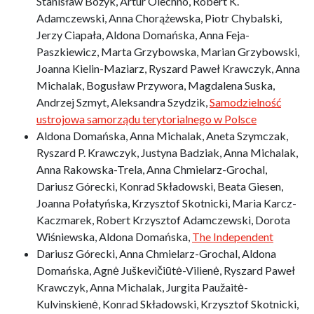
Stanisław Bożyk, Artur Olechno, Robert K.
Adamczewski, Anna Chorążewska, Piotr Chybalski,
Jerzy Ciapała, Aldona Domańska, Anna Feja-
Paszkiewicz, Marta Grzybowska, Marian Grzybowski,
Joanna Kielin-Maziarz, Ryszard Paweł Krawczyk, Anna
Michalak, Bogusław Przywora, Magdalena Suska,
Andrzej Szmyt, Aleksandra Szydzik,
Samodzielność
ustrojowa samorządu terytorialnego w Polsce
Aldona Domańska, Anna Michalak, Aneta Szymczak,
Ryszard P. Krawczyk, Justyna Badziak, Anna Michalak,
Anna Rakowska-Trela, Anna Chmielarz-Grochal,
Dariusz Górecki, Konrad Składowski, Beata Giesen,
Joanna Połatyńska, Krzysztof Skotnicki, Maria Karcz-
Kaczmarek, Robert Krzysztof Adamczewski, Dorota
Wiśniewska, Aldona Domańska,
The Independent
Dariusz Górecki, Anna Chmielarz-Grochal, Aldona
Domańska, Agnė Juškevičiūtė-Vilienė, Ryszard Paweł
Krawczyk, Anna Michalak, Jurgita Paužaitė-
Kulvinskienė, Konrad Składowski, Krzysztof Skotnicki,