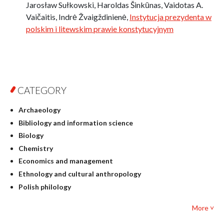
Jarosław Sułkowski, Haroldas Šinkūnas, Vaidotas A.
Vaičaitis, Indrė Žvaigždinienė,
Instytucja prezydenta w
polskim i litewskim prawie konstytucyjnym
CATEGORY
Archaeology
Bibliology and information science
Biology
Chemistry
Economics and management
Ethnology and cultural anthropology
Polish philology
Foreign language studies
More ˅
Philosophy