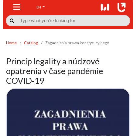
EN

Home
/
Catalog
/
Zagadnienia prawa konstytucyjnego
Princíp legality a núdzové
opatrenia v čase pandémie
COVID-19