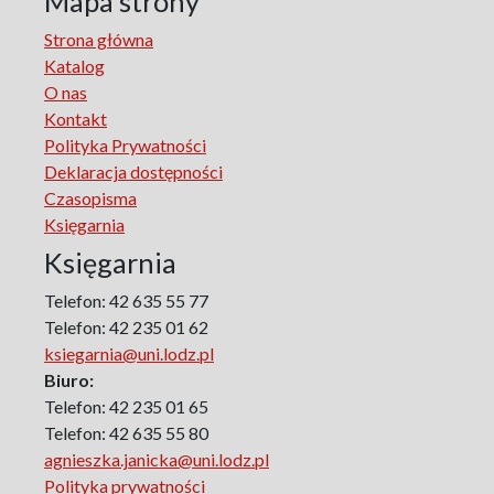
Mapa strony
Republic in Lodz
Strona główna
Manufactura Hispánica Lodziense
Katalog
Marketing
O nas
The monographs of the Section of Disability Sociology of
Kontakt
the Polish Sociological Association
Polityka Prywatności
The Art of Learning – The Learning of Art
Deklaracja dostępności
Neuroscience in Psychology
Czasopisma
Faces of Feminism
Księgarnia
Faces of war
Księgarnia
Biographical Perspectives
Politology
Telefon: 42 635 55 77
Poland and Central and Eastern Europe in the 20th
Telefon: 42 235 01 62
Century
ksiegarnia@uni.lodz.pl
Polish Film Culture
Biuro:
Law
Telefon: 42 235 01 65
The Polish People's Republic. Biographies
Telefon: 42 635 55 80
agnieszka.janicka@uni.lodz.pl
Existence and Literature Project
Polityka prywatności
The Psychology of Everything