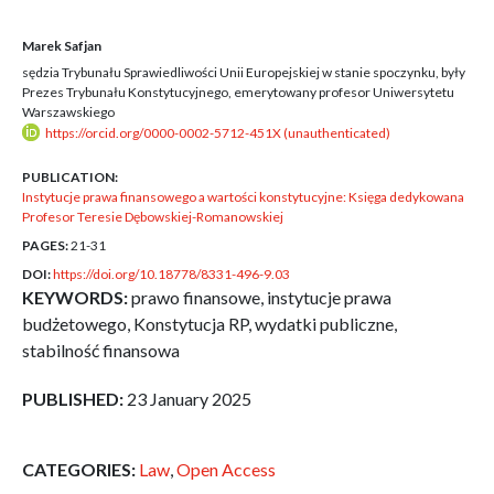
Marek Safjan
sędzia Trybunału Sprawiedliwości Unii Europejskiej w stanie spoczynku, były
Prezes Trybunału Konstytucyjnego, emerytowany profesor Uniwersytetu
Warszawskiego
https://orcid.org/0000-0002-5712-451X (unauthenticated)
PUBLICATION:
Instytucje prawa finansowego a wartości konstytucyjne: Księga dedykowana
Profesor Teresie Dębowskiej-Romanowskiej
PAGES:
21-31
DOI:
https://doi.org/10.18778/8331-496-9.03
KEYWORDS:
prawo finansowe, instytucje prawa
budżetowego, Konstytucja RP, wydatki publiczne,
stabilność finansowa
PUBLISHED:
23 January 2025
CATEGORIES:
Law
,
Open Access