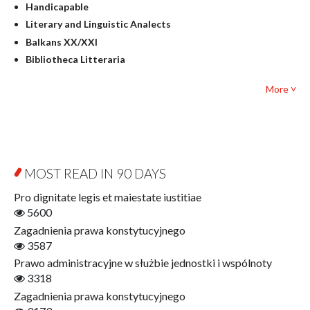
Handicapable
Literary Studies
Literary and Linguistic Analects
Mathematics
Balkans XX/XXI
Pedagogy
Bibliotheca Litteraria
Textbooks for foreigners
Bibliotheca Philosophica
Political science and international relations
More ˅
Biography and Biography Research
Law
Byzantina Lodziensia
Psychology
Contemporary Asian Studies Series
Sociology
Digitisation
Other
Education for Wisdom
MOST READ IN 90 DAYS
Open Access
Economics
Pro dignitate legis et maiestate iustitiae
Film! Scholars
5600
Finance
Zagadnienia prawa konstytucyjnego
Gerontology
3587
Interdisciplinary Urban Studies
Prawo administracyjne w służbie jednostki i wspólnoty
Literary Interpretations
3318
Jerzy Giedroyc and...
Zagadnienia prawa konstytucyjnego
Jerzy Giedroyc and Witnesses of History