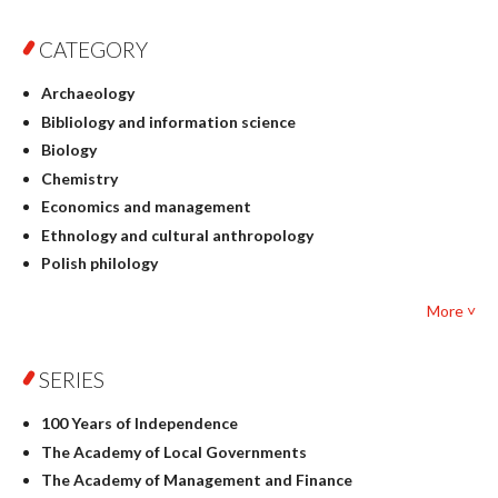
CATEGORY
Archaeology
Bibliology and information science
Biology
Chemistry
Economics and management
Ethnology and cultural anthropology
Polish philology
Foreign language studies
More ˅
Philosophy
Physics
SERIES
Geography
History
100 Years of Independence
Linguistics
The Academy of Local Governments
Judaica
The Academy of Management and Finance
Culture and art