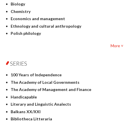
Biology
Chemistry
Economics and management
Ethnology and cultural anthropology
Polish philology
Foreign language studies
More ˅
Philosophy
Physics
SERIES
Geography
History
100 Years of Independence
Linguistics
The Academy of Local Governments
Judaica
The Academy of Management and Finance
Culture and art
Handicapable
Literary Studies
Literary and Linguistic Analects
Mathematics
Balkans XX/XXI
Pedagogy
Bibliotheca Litteraria
Textbooks for foreigners
Bibliotheca Philosophica