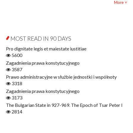
Political science and international relations
More ˅
Biography and Biography Research
Law
Byzantina Lodziensia
Psychology
Contemporary Asian Studies Series
Sociology
Digitisation
Other
Education for Wisdom
MOST READ IN 90 DAYS
Open Access
Economics
Pro dignitate legis et maiestate iustitiae
Film! Scholars
5600
Finance
Zagadnienia prawa konstytucyjnego
Gerontology
3587
Interdisciplinary Urban Studies
Prawo administracyjne w służbie jednostki i wspólnoty
Literary Interpretations
3318
Jerzy Giedroyc and...
Zagadnienia prawa konstytucyjnego
Jerzy Giedroyc and Witnesses of History
3173
Winter of Life?
The Bulgarian State in 927-969. The Epoch of Tsar Peter I
Linguistics
2814
Judaica Lodzensia
Jurisprudence