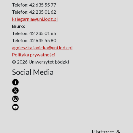
Politology
Telefon: 42 635 55 77
Poland and Central and Eastern Europe in the 20th
Telefon: 42 235 01 62
Century
ksiegarnia@uni.lodz.pl
Polish Film Culture
Biuro:
Law
Telefon: 42 235 01 65
The Polish People's Republic. Biographies
Telefon: 42 635 55 80
agnieszka.janicka@uni.lodz.pl
Existence and Literature Project
Polityka prywatności
The Psychology of Everything
© 2026 Uniwersytet Łódzki
Research on Science & Natural Philosophy
Social Media
Romanistyka dla Teatru
Series Ceranea
The Conference on Social Pedagogy under the Patronage
of the Committee on Pedagogical Sciences of the Polish
Academy of Sciences
Art – Media – Culture
Pedagogical Therapy
Creativity and Education
Vade Nobiscum