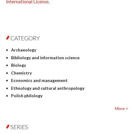
International License
.
CATEGORY
Archaeology
Bibliology and information science
Biology
Chemistry
Economics and management
Ethnology and cultural anthropology
Polish philology
Foreign language studies
More ˅
Philosophy
Physics
SERIES
Geography
History