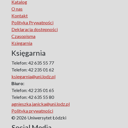
Katalog
Marketing
O nas
The monographs of the Section of Disability Sociology of
Kontakt
the Polish Sociological Association
Polityka Prywatności
The Art of Learning – The Learning of Art
Deklaracja dostępności
Neuroscience in Psychology
Czasopisma
Faces of Feminism
Księgarnia
Faces of war
Księgarnia
Biographical Perspectives
Politology
Telefon: 42 635 55 77
Poland and Central and Eastern Europe in the 20th
Telefon: 42 235 01 62
Century
ksiegarnia@uni.lodz.pl
Polish Film Culture
Biuro:
Law
Telefon: 42 235 01 65
The Polish People's Republic. Biographies
Telefon: 42 635 55 80
agnieszka.janicka@uni.lodz.pl
Existence and Literature Project
Polityka prywatności
The Psychology of Everything
© 2026 Uniwersytet Łódzki
Research on Science & Natural Philosophy
Social Media
Romanistyka dla Teatru