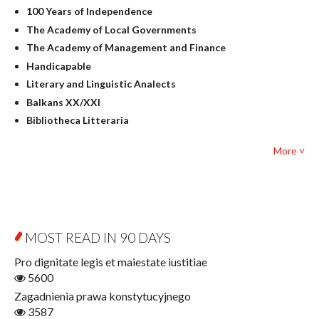
100 Years of Independence
Linguistics
The Academy of Local Governments
Judaica
The Academy of Management and Finance
Culture and art
Handicapable
Literary Studies
Literary and Linguistic Analects
Mathematics
Balkans XX/XXI
Pedagogy
Bibliotheca Litteraria
Textbooks for foreigners
Bibliotheca Philosophica
Political science and international relations
More ˅
Biography and Biography Research
Law
Byzantina Lodziensia
Psychology
Contemporary Asian Studies Series
Sociology
Digitisation
Other
Education for Wisdom
MOST READ IN 90 DAYS
Open Access
Economics
Pro dignitate legis et maiestate iustitiae
Film! Scholars
5600
Finance
Zagadnienia prawa konstytucyjnego
Gerontology
3587