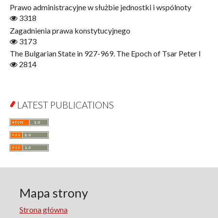
Interdisciplinary Urban Studies
Prawo administracyjne w służbie jednostki i wspólnoty
Literary Interpretations
3318
Jerzy Giedroyc and...
Zagadnienia prawa konstytucyjnego
Jerzy Giedroyc and Witnesses of History
3173
Winter of Life?
The Bulgarian State in 927-969. The Epoch of Tsar Peter I
Linguistics
2814
Judaica Lodzensia
Jurisprudence
What Is Man?
LATEST PUBLICATIONS
Cognitive Science
Communication and Media
A Very Short Introduction
Literary Culture of Lodz
Literary Studies
Lodz Studies in English and General Linguistics
Lodz in the Polish People's Republic. The Polish People's
Mapa strony
Republic in Lodz
Strona główna
Manufactura Hispánica Lodziense