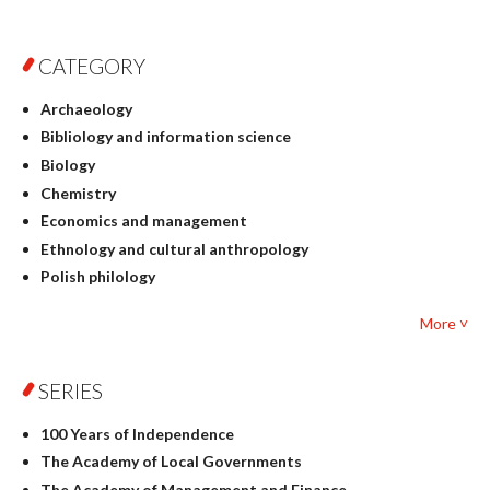
CATEGORY
Archaeology
Bibliology and information science
Biology
Chemistry
Economics and management
Ethnology and cultural anthropology
Polish philology
Foreign language studies
More ˅
Philosophy
Physics
SERIES
Geography
History
100 Years of Independence
Linguistics
The Academy of Local Governments
Judaica
The Academy of Management and Finance