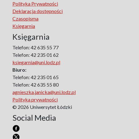
Polityka Prywatności
The Art of Learning – The Learning of Art
Deklaracja dostępności
Neuroscience in Psychology
Czasopisma
Faces of Feminism
Księgarnia
Faces of war
Księgarnia
Biographical Perspectives
Politology
Telefon: 42 635 55 77
Poland and Central and Eastern Europe in the 20th
Telefon: 42 235 01 62
Century
ksiegarnia@uni.lodz.pl
Polish Film Culture
Biuro:
Law
Telefon: 42 235 01 65
The Polish People's Republic. Biographies
Telefon: 42 635 55 80
agnieszka.janicka@uni.lodz.pl
Existence and Literature Project
Polityka prywatności
The Psychology of Everything
© 2026 Uniwersytet Łódzki
Research on Science & Natural Philosophy
Social Media
Romanistyka dla Teatru
Series Ceranea
The Conference on Social Pedagogy under the Patronage
of the Committee on Pedagogical Sciences of the Polish