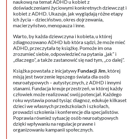
naukową na temat ADHD u kobiet z
doświadczeniami życiowymi konkretnych dziewcząt i
kobiet z ADHD. Ukazuje, jak wyglądają różne etapy
ich życia – dzieciństwo, okres dojrzewania,
macierzyństwo, menopauza i inne.
Warto, by każda dziewczyna i kobieta, u której
zdiagnozowano ADHD lub która sądzi, że może mieć
ADHD, przeczytała tę książkę. Pomoże im ona
zrozumieć siebie, odpowiedzieć na pytania „jak” i
„dlaczego”, a także zastanowić się nad tym, „co dalej”.
Książka powstała z inicjatywy
Fundacji Jim
, której
misją jest tworzenie lepszego świata dla osób
neuroatypowych – autystycznych, z ADHD i innymi
stanami. Fundacja kreuje przestrzeń, w której każdy
człowiek może realizować swój potencjał. Każdego
roku wystawia ponad tysiąc diagnoz, edukuje kilkaset
dzieci we własnych przedszkolach i szkołach,
prowadzi szkolenia i konferencje dla specjalistów.
Poprawia również sytuację osób neuroatypowych
dzięki wpływaniu na regulacje prawne i
organizowaniu kampanii społecznych.