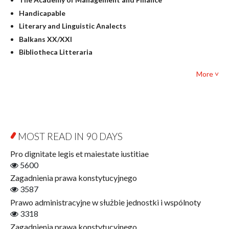
Culture and art
Handicapable
Literary Studies
Literary and Linguistic Analects
Mathematics
Balkans XX/XXI
Pedagogy
Bibliotheca Litteraria
Textbooks for foreigners
Bibliotheca Philosophica
Political science and international relations
More ˅
Biography and Biography Research
Law
Byzantina Lodziensia
Psychology
Contemporary Asian Studies Series
Sociology
Digitisation
Other
Education for Wisdom
MOST READ IN 90 DAYS
Open Access
Economics
Pro dignitate legis et maiestate iustitiae
Film! Scholars
5600
Finance
Zagadnienia prawa konstytucyjnego
Gerontology
3587
Interdisciplinary Urban Studies
Prawo administracyjne w służbie jednostki i wspólnoty
Literary Interpretations
3318
Jerzy Giedroyc and...
Zagadnienia prawa konstytucyjnego