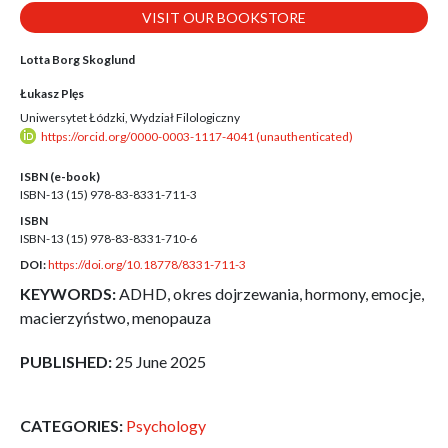
VISIT OUR BOOKSTORE
Lotta Borg Skoglund
Łukasz Plęs
Uniwersytet Łódzki, Wydział Filologiczny
https://orcid.org/0000-0003-1117-4041 (unauthenticated)
ISBN (e-book)
ISBN-13 (15)
978-83-8331-711-3
ISBN
ISBN-13 (15)
978-83-8331-710-6
DOI:
https://doi.org/10.18778/8331-711-3
KEYWORDS:
ADHD, okres dojrzewania, hormony, emocje,
macierzyństwo, menopauza
PUBLISHED:
25 June 2025
CATEGORIES:
Psychology