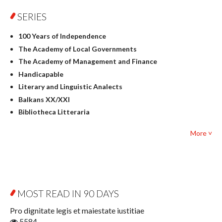
Physics
SERIES
Geography
History
100 Years of Independence
Linguistics
The Academy of Local Governments
Judaica
The Academy of Management and Finance
Culture and art
Handicapable
Literary Studies
Literary and Linguistic Analects
Mathematics
Balkans XX/XXI
Pedagogy
Bibliotheca Litteraria
Textbooks for foreigners
Bibliotheca Philosophica
Political science and international relations
More ˅
Biography and Biography Research
Law
Byzantina Lodziensia
Psychology
Contemporary Asian Studies Series
Sociology
Digitisation
Other
Education for Wisdom
MOST READ IN 90 DAYS
Open Access
Economics
Pro dignitate legis et maiestate iustitiae
Film! Scholars
5584