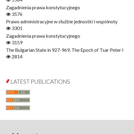
Finance
Zagadnienia prawa konstytucyjnego
Gerontology
3576
Interdisciplinary Urban Studies
Prawo administracyjne w służbie jednostki i wspólnoty
Literary Interpretations
3301
Jerzy Giedroyc and...
Zagadnienia prawa konstytucyjnego
Jerzy Giedroyc and Witnesses of History
3159
Winter of Life?
The Bulgarian State in 927-969. The Epoch of Tsar Peter I
Linguistics
2814
Judaica Lodzensia
Jurisprudence
What Is Man?
LATEST PUBLICATIONS
Cognitive Science
Communication and Media
A Very Short Introduction
Literary Culture of Lodz
Literary Studies
Lodz Studies in English and General Linguistics
Lodz in the Polish People's Republic. The Polish People's