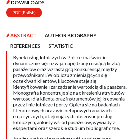
DOWNLOADS
PDF (Polish)
ABSTRACT
AUTHOR BIOGRAPHY
REFERENCES
STATISTIC
Rynek usług lotniczych w Polsce i na świecie
dynamicznie się rozwija, napędzany rosnącą liczbą
pasażerów oraz wzrastającą konkurencją między
przewoźnikami. W obliczu zmieniających się
oczekiwań klientów, kluczowe staje się
identyfikowanie i zarządzanie wartością dla pasażera.
Monografia koncentruje się na określeniu atrybutów
wartości dla klienta oraz instrumentów jej kreowania
przez linie lotnicze i porty. Opiera się na badaniach
literaturowych oraz wieloetapowych analizach
empirycznych, obejmujących obserwacje usług
lotniczych, ankiety wśród pasażerów, wywiady z
ekspertami oraz szerokie studium bibliograficzne.
Analiza rynków i nowych trendów wskazuje na