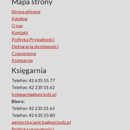
Mapa strony
Republic in Lodz
Strona główna
Manufactura Hispánica Lodziense
Katalog
Marketing
O nas
The monographs of the Section of Disability Sociology of
Kontakt
the Polish Sociological Association
Polityka Prywatności
The Art of Learning – The Learning of Art
Deklaracja dostępności
Neuroscience in Psychology
Czasopisma
Faces of Feminism
Księgarnia
Faces of war
Księgarnia
Biographical Perspectives
Politology
Telefon: 42 635 55 77
Poland and Central and Eastern Europe in the 20th
Telefon: 42 235 01 62
Century
ksiegarnia@uni.lodz.pl
Polish Film Culture
Biuro:
Law
Telefon: 42 235 01 65
The Polish People's Republic. Biographies
Telefon: 42 635 55 80
agnieszka.janicka@uni.lodz.pl
Existence and Literature Project
Polityka prywatności
The Psychology of Everything