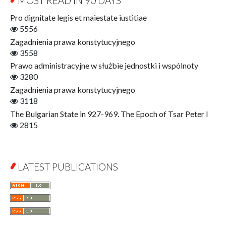
MOST READ IN 90 DAYS
Economics
Pro dignitate legis et maiestate iustitiae
Film! Scholars
5556
Finance
Zagadnienia prawa konstytucyjnego
Gerontology
3558
Interdisciplinary Urban Studies
Prawo administracyjne w służbie jednostki i wspólnoty
Literary Interpretations
3280
Jerzy Giedroyc and...
Zagadnienia prawa konstytucyjnego
Jerzy Giedroyc and Witnesses of History
3118
Winter of Life?
The Bulgarian State in 927-969. The Epoch of Tsar Peter I
Linguistics
2815
Judaica Lodzensia
Jurisprudence
What Is Man?
LATEST PUBLICATIONS
Cognitive Science
Communication and Media
A Very Short Introduction
Literary Culture of Lodz