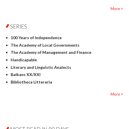
Foreign language studies
More ˅
Philosophy
Physics
SERIES
Geography
History
100 Years of Independence
Linguistics
The Academy of Local Governments
Judaica
The Academy of Management and Finance
Culture and art
Handicapable
Literary Studies
Literary and Linguistic Analects
Mathematics
Balkans XX/XXI
Pedagogy
Bibliotheca Litteraria
Textbooks for foreigners
Bibliotheca Philosophica
Political science and international relations
More ˅
Biography and Biography Research
Law
Byzantina Lodziensia
Psychology
Contemporary Asian Studies Series
Sociology
Digitisation
Other
Education for Wisdom
Open Access