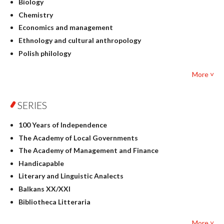
Biology
Chemistry
Economics and management
Ethnology and cultural anthropology
Polish philology
Foreign language studies
More ˅
Philosophy
Physics
SERIES
Geography
History
100 Years of Independence
Linguistics
The Academy of Local Governments
Judaica
The Academy of Management and Finance
Culture and art
Handicapable
Literary Studies
Literary and Linguistic Analects
Mathematics
Balkans XX/XXI
Pedagogy
Bibliotheca Litteraria
Textbooks for foreigners
Bibliotheca Philosophica
Political science and international relations
More ˅