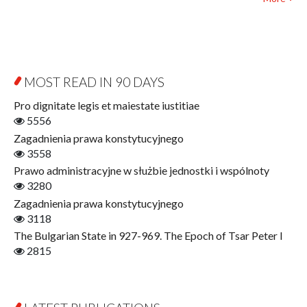
Biography and Biography Research
Law
Byzantina Lodziensia
Psychology
Contemporary Asian Studies Series
Sociology
Digitisation
Other
Education for Wisdom
MOST READ IN 90 DAYS
Open Access
Economics
Pro dignitate legis et maiestate iustitiae
Film! Scholars
5556
Finance
Zagadnienia prawa konstytucyjnego
Gerontology
3558
Interdisciplinary Urban Studies
Prawo administracyjne w służbie jednostki i wspólnoty
Literary Interpretations
3280
Jerzy Giedroyc and...
Zagadnienia prawa konstytucyjnego
Jerzy Giedroyc and Witnesses of History
3118
Winter of Life?
The Bulgarian State in 927-969. The Epoch of Tsar Peter I
Linguistics
2815
Judaica Lodzensia
Jurisprudence
What Is Man?