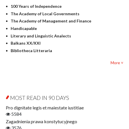
History
100 Years of Independence
Linguistics
The Academy of Local Governments
Judaica
The Academy of Management and Finance
Culture and art
Handicapable
Literary Studies
Literary and Linguistic Analects
Mathematics
Balkans XX/XXI
Pedagogy
Bibliotheca Litteraria
Textbooks for foreigners
Bibliotheca Philosophica
Political science and international relations
More ˅
Biography and Biography Research
Law
Byzantina Lodziensia
Psychology
Contemporary Asian Studies Series
Sociology
Digitisation
Other
Education for Wisdom
MOST READ IN 90 DAYS
Open Access
Economics
Pro dignitate legis et maiestate iustitiae
Film! Scholars
5584
Finance
Zagadnienia prawa konstytucyjnego
Gerontology
3576