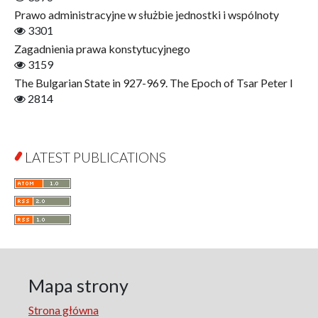
Interdisciplinary Urban Studies
Prawo administracyjne w służbie jednostki i wspólnoty
Literary Interpretations
3301
Jerzy Giedroyc and...
Zagadnienia prawa konstytucyjnego
Jerzy Giedroyc and Witnesses of History
3159
Winter of Life?
The Bulgarian State in 927-969. The Epoch of Tsar Peter I
Linguistics
2814
Judaica Lodzensia
Jurisprudence
What Is Man?
LATEST PUBLICATIONS
Cognitive Science
Communication and Media
A Very Short Introduction
Literary Culture of Lodz
Literary Studies
Lodz Studies in English and General Linguistics
Lodz in the Polish People's Republic. The Polish People's
Mapa strony
Republic in Lodz
Strona główna
Manufactura Hispánica Lodziense