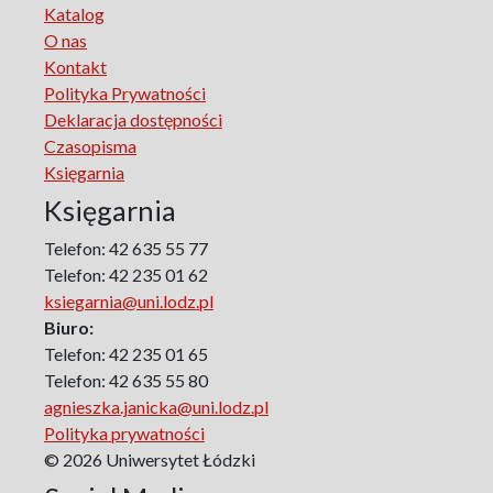
Katalog
Marketing
O nas
The monographs of the Section of Disability Sociology of
Kontakt
the Polish Sociological Association
Polityka Prywatności
The Art of Learning – The Learning of Art
Deklaracja dostępności
Neuroscience in Psychology
Czasopisma
Faces of Feminism
Księgarnia
Faces of war
Księgarnia
Biographical Perspectives
Politology
Telefon: 42 635 55 77
Poland and Central and Eastern Europe in the 20th
Telefon: 42 235 01 62
Century
ksiegarnia@uni.lodz.pl
Polish Film Culture
Biuro:
Law
Telefon: 42 235 01 65
The Polish People's Republic. Biographies
Telefon: 42 635 55 80
agnieszka.janicka@uni.lodz.pl
Existence and Literature Project
Polityka prywatności
The Psychology of Everything
© 2026 Uniwersytet Łódzki
Research on Science & Natural Philosophy
Romanistyka dla Teatru