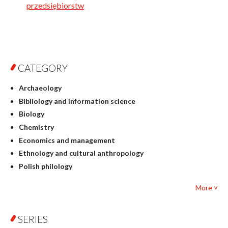
przedsiębiorstw
CATEGORY
Archaeology
Bibliology and information science
Biology
Chemistry
Economics and management
Ethnology and cultural anthropology
Polish philology
Foreign language studies
More ˅
Philosophy
Physics
SERIES
Geography