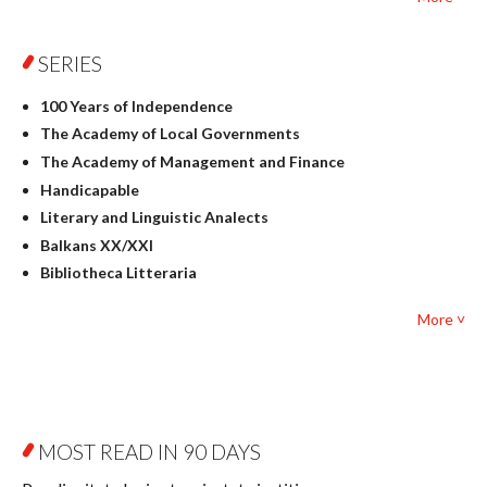
Philosophy
Physics
SERIES
Geography
History
100 Years of Independence
Linguistics
The Academy of Local Governments
Judaica
The Academy of Management and Finance
Culture and art
Handicapable
Literary Studies
Literary and Linguistic Analects
Mathematics
Balkans XX/XXI
Pedagogy
Bibliotheca Litteraria
Textbooks for foreigners
Bibliotheca Philosophica
Political science and international relations
More ˅
Biography and Biography Research
Law
Byzantina Lodziensia
Psychology
Contemporary Asian Studies Series
Sociology
Digitisation
Other
Education for Wisdom
MOST READ IN 90 DAYS
Open Access
Economics