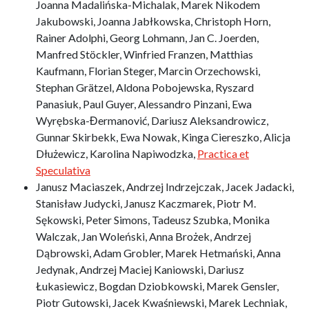
Joanna Madalińska-Michalak, Marek Nikodem
Jakubowski, Joanna Jabłkowska, Christoph Horn,
Rainer Adolphi, Georg Lohmann, Jan C. Joerden,
Manfred Stöckler, Winfried Franzen, Matthias
Kaufmann, Florian Steger, Marcin Orzechowski,
Stephan Grätzel, Aldona Pobojewska, Ryszard
Panasiuk, Paul Guyer, Alessandro Pinzani, Ewa
Wyrębska-Đermanović, Dariusz Aleksandrowicz,
Gunnar Skirbekk, Ewa Nowak, Kinga Ciereszko, Alicja
Dłużewicz, Karolina Napiwodzka,
Practica et
Speculativa
Janusz Maciaszek, Andrzej Indrzejczak, Jacek Jadacki,
Stanisław Judycki, Janusz Kaczmarek, Piotr M.
Sękowski, Peter Simons, Tadeusz Szubka, Monika
Walczak, Jan Woleński, Anna Brożek, Andrzej
Dąbrowski, Adam Grobler, Marek Hetmański, Anna
Jedynak, Andrzej Maciej Kaniowski, Dariusz
Łukasiewicz, Bogdan Dziobkowski, Marek Gensler,
Piotr Gutowski, Jacek Kwaśniewski, Marek Lechniak,