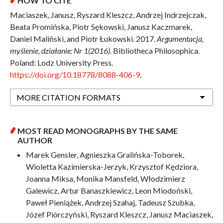
HOW TO CITE
Maciaszek, Janusz, Ryszard Kleszcz, Andrzej Indrzejczak,
Beata Promińska, Piotr Sękowski, Janusz Kaczmarek,
Daniel Maliński, and Piotr Łukowski. 2017.
Argumentacja,
myślenie, działanie: Nr 1(2016)
. Bibliotheca Philosophica.
Poland: Lodz University Press.
https://doi.org/10.18778/8088-406-9
.
MORE CITATION FORMATS
MOST READ MONOGRAPHS BY THE SAME
AUTHOR
Marek Gensler, Agnieszka Gralińska-Toborek,
Wioletta Kazimierska-Jerzyk, Krzysztof Kędziora,
Joanna Miksa, Monika Mansfeld, Włodzimierz
Galewicz, Artur Banaszkiewicz, Leon Miodoński,
Paweł Pieniążek, Andrzej Szahaj, Tadeusz Szubka,
Józef Piórczyński, Ryszard Kleszcz, Janusz Maciaszek,