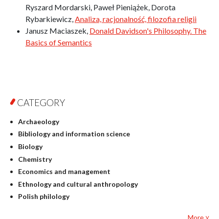
Ryszard Mordarski, Paweł Pieniążek, Dorota
Rybarkiewicz,
Analiza, racjonalność, filozofia religii
Janusz Maciaszek,
Donald Davidson's Philosophy. The
Basics of Semantics
CATEGORY
Archaeology
Bibliology and information science
Biology
Chemistry
Economics and management
Ethnology and cultural anthropology
Polish philology
Foreign language studies
More ˅