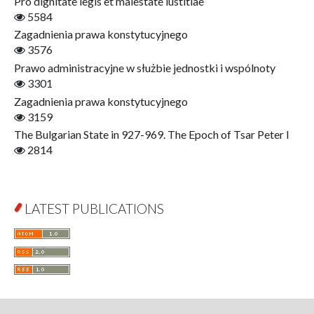
Pro dignitate legis et maiestate iustitiae
Film! Scholars
5584
Finance
Zagadnienia prawa konstytucyjnego
Gerontology
3576
Interdisciplinary Urban Studies
Prawo administracyjne w służbie jednostki i wspólnoty
Literary Interpretations
3301
Jerzy Giedroyc and...
Zagadnienia prawa konstytucyjnego
Jerzy Giedroyc and Witnesses of History
3159
Winter of Life?
The Bulgarian State in 927-969. The Epoch of Tsar Peter I
Linguistics
2814
Judaica Lodzensia
Jurisprudence
What Is Man?
LATEST PUBLICATIONS
Cognitive Science
Communication and Media
A Very Short Introduction
Literary Culture of Lodz
Literary Studies
Lodz Studies in English and General Linguistics