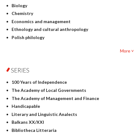
Biology
Chemistry
Economics and management
Ethnology and cultural anthropology
Polish philology
Foreign language studies
More ˅
Philosophy
Physics
SERIES
Geography
History
100 Years of Independence
Linguistics
The Academy of Local Governments
Judaica
The Academy of Management and Finance
Culture and art
Handicapable
Literary Studies
Literary and Linguistic Analects
Mathematics
Balkans XX/XXI
Pedagogy
Bibliotheca Litteraria
Textbooks for foreigners
Bibliotheca Philosophica