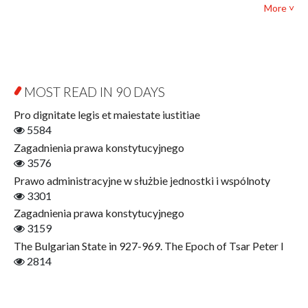
Political science and international relations
More ˅
Biography and Biography Research
Law
Byzantina Lodziensia
Psychology
Contemporary Asian Studies Series
Sociology
Digitisation
Other
Education for Wisdom
MOST READ IN 90 DAYS
Open Access
Economics
Pro dignitate legis et maiestate iustitiae
Film! Scholars
5584
Finance
Zagadnienia prawa konstytucyjnego
Gerontology
3576
Interdisciplinary Urban Studies
Prawo administracyjne w służbie jednostki i wspólnoty
Literary Interpretations
3301
Jerzy Giedroyc and...
Zagadnienia prawa konstytucyjnego
Jerzy Giedroyc and Witnesses of History
3159
Winter of Life?
The Bulgarian State in 927-969. The Epoch of Tsar Peter I
Linguistics
2814
Judaica Lodzensia
Jurisprudence