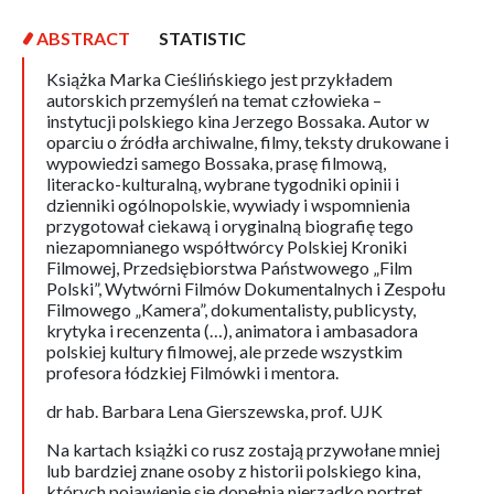
ABSTRACT
STATISTIC
Książka Marka Cieślińskiego jest przykładem
autorskich przemyśleń na temat człowieka –
instytucji polskiego kina Jerzego Bossaka. Autor w
oparciu o źródła archiwalne, filmy, teksty drukowane i
wypowiedzi samego Bossaka, prasę filmową,
literacko-kulturalną, wybrane tygodniki opinii i
dzienniki ogólnopolskie, wywiady i wspomnienia
przygotował ciekawą i oryginalną biografię tego
niezapomnianego współtwórcy Polskiej Kroniki
Filmowej, Przedsiębiorstwa Państwowego „Film
Polski”, Wytwórni Filmów Dokumentalnych i Zespołu
Filmowego „Kamera”, dokumentalisty, publicysty,
krytyka i recenzenta (…), animatora i ambasadora
polskiej kultury filmowej, ale przede wszystkim
profesora łódzkiej Filmówki i mentora.
dr hab. Barbara Lena Gierszewska, prof. UJK
Na kartach książki co rusz zostają przywołane mniej
lub bardziej znane osoby z historii polskiego kina,
których pojawienie się dopełnia nierzadko portret