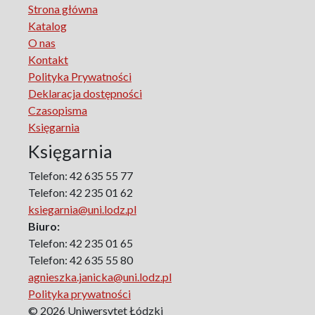
Strona główna
Manufactura Hispánica Lodziense
Katalog
Marketing
O nas
The monographs of the Section of Disability Sociology of
Kontakt
the Polish Sociological Association
Polityka Prywatności
The Art of Learning – The Learning of Art
Deklaracja dostępności
Neuroscience in Psychology
Czasopisma
Faces of Feminism
Księgarnia
Faces of war
Księgarnia
Biographical Perspectives
Politology
Telefon: 42 635 55 77
Poland and Central and Eastern Europe in the 20th
Telefon: 42 235 01 62
Century
ksiegarnia@uni.lodz.pl
Polish Film Culture
Biuro:
Law
Telefon: 42 235 01 65
The Polish People's Republic. Biographies
Telefon: 42 635 55 80
agnieszka.janicka@uni.lodz.pl
Existence and Literature Project
Polityka prywatności
The Psychology of Everything
© 2026 Uniwersytet Łódzki
Research on Science & Natural Philosophy