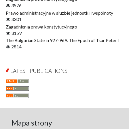
Gerontology
3576
Interdisciplinary Urban Studies
Prawo administracyjne w służbie jednostki i wspólnoty
Literary Interpretations
3301
Jerzy Giedroyc and...
Zagadnienia prawa konstytucyjnego
Jerzy Giedroyc and Witnesses of History
3159
Winter of Life?
The Bulgarian State in 927-969. The Epoch of Tsar Peter I
Linguistics
2814
Judaica Lodzensia
Jurisprudence
What Is Man?
LATEST PUBLICATIONS
Cognitive Science
Communication and Media
A Very Short Introduction
Literary Culture of Lodz
Literary Studies
Lodz Studies in English and General Linguistics
Lodz in the Polish People's Republic. The Polish People's
Mapa strony
Republic in Lodz