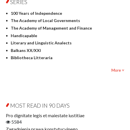
SERIES
Geography
History
100 Years of Independence
Linguistics
The Academy of Local Governments
Judaica
The Academy of Management and Finance
Culture and art
Handicapable
Literary Studies
Literary and Linguistic Analects
Mathematics
Balkans XX/XXI
Pedagogy
Bibliotheca Litteraria
Textbooks for foreigners
Bibliotheca Philosophica
Political science and international relations
More ˅
Biography and Biography Research
Law
Byzantina Lodziensia
Psychology
Contemporary Asian Studies Series
Sociology
Digitisation
Other
Education for Wisdom
MOST READ IN 90 DAYS
Open Access
Economics
Pro dignitate legis et maiestate iustitiae
Film! Scholars
5584
Finance
Zagadnienia prawa konstytucyjnego