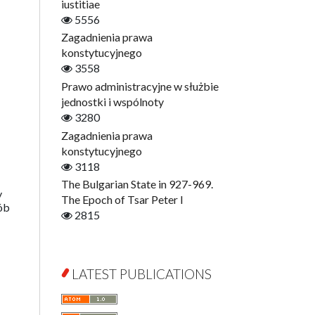
Digitisation
iustitiae
Open Access
5556
Education for Wisdom
Zagadnienia prawa
Economics
konstytucyjnego
Film! Scholars
3558
Finance
Prawo administracyjne w służbie
Gerontology
jednostki i wspólnoty
Interdisciplinary Urban Studies
3280
Literary Interpretations
Zagadnienia prawa
Jerzy Giedroyc and...
konstytucyjnego
Jerzy Giedroyc and Witnesses of
3118
History
The Bulgarian State in 927-969.
y
Winter of Life?
The Epoch of Tsar Peter I
sób
Linguistics
2815
Judaica Lodzensia
Jurisprudence
What Is Man?
LATEST PUBLICATIONS
Cognitive Science
Communication and Media