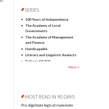
j i
Foreign language studies
Philosophy
SERIES
Physics
100 Years of Independence
Geography
The Academy of Local
History
Governments
Linguistics
The Academy of Management
Judaica
and Finance
Culture and art
Handicapable
Literary Studies
Literary and Linguistic Analects
Mathematics
Balkans XX/XXI
Pedagogy
More ˅
Bibliotheca Litteraria
Textbooks for foreigners
Bibliotheca Philosophica
Political science and
Biography and Biography
international relations
Research
Law
Byzantina Lodziensia
Psychology
MOST READ IN 90 DAYS
Contemporary Asian Studies
Sociology
Series
Pro dignitate legis et maiestate
Other