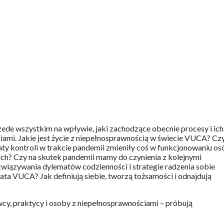
ede wszystkim na wpływie, jaki zachodzące obecnie procesy i ich
ami. Jakie jest życie z niepełnosprawnością w świecie VUCA? Cz
traty kontroli w trakcie pandemii zmieniły coś w funkcjonowaniu o
ach? Czy na skutek pandemii mamy do czynienia z kolejnymi
wiązywania dylematów codzienności i strategie radzenia sobie
ta VUCA? Jak definiują siebie, tworzą tożsamości i odnajdują
y, praktycy i osoby z niepełnosprawnościami – próbują