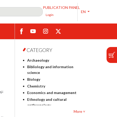
PUBLICATION PANEL
EN
Login
CATEGORY
Archaeology
Bibliology and information
science
Biology
Chemistry
j i
Economics and management
Ethnology and cultural
anthropology
More ˅
Polish philology