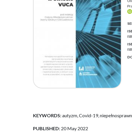
Un
Pra
SE
IS
IS
IS
IS
DO
KEYWORDS:
autyzm, Covid-19, niepełnospraw
PUBLISHED:
20 May 2022