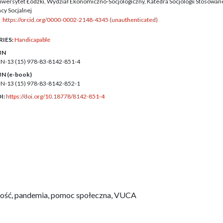
iwersytet Łódzki, Wydział Ekonomiczno-Socjologiczny, Katedra Socjologii Stosowane
cy Socjalnej
https://orcid.org/0000-0002-2148-4345 (unauthenticated)
RIES:
Handicapable
BN
BN-13 (15)
978-83-8142-851-4
BN (e-book)
BN-13 (15)
978-83-8142-852-1
I:
https://doi.org/10.18778/8142-851-4
ność, pandemia, pomoc społeczna, VUCA