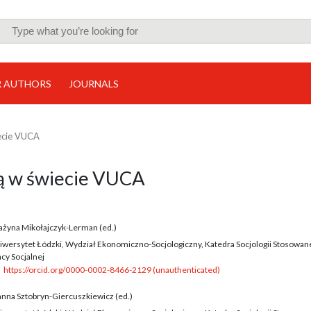
R AUTHORS
JOURNALS
iecie VUCA
ią w świecie VUCA
ażyna Mikołajczyk-Lerman (ed.)
iwersytet Łódzki, Wydział Ekonomiczno-Socjologiczny, Katedra Socjologii Stosowane
cy Socjalnej
https://orcid.org/0000-0002-8466-2129 (unauthenticated)
anna Sztobryn-Giercuszkiewicz (ed.)