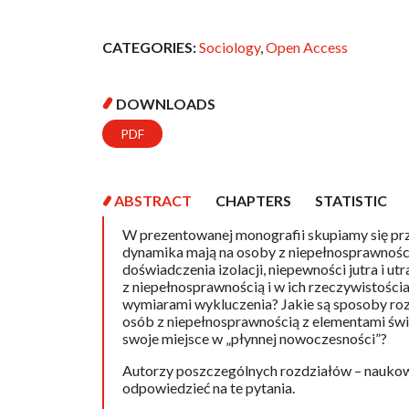
CATEGORIES:
Sociology
,
Open Access
DOWNLOADS
PDF
ABSTRACT
CHAPTERS
STATISTIC
W prezentowanej monografii skupiamy się prz
dynamika mają na osoby z niepełnosprawności
doświadczenia izolacji, niepewności jutra i u
z niepełnosprawnością i w ich rzeczywistości
wymiarami wykluczenia? Jakie są sposoby roz
osób z niepełnosprawnością z elementami świa
swoje miejsce w „płynnej nowoczesności”?
Autorzy poszczególnych rozdziałów – naukowc
odpowiedzieć na te pytania.