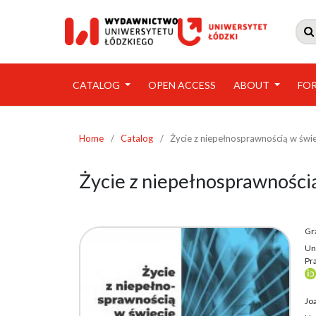

CATALOG
OPEN ACCESS
ABOUT
FO
Home
/
Catalog
/
Życie z niepełnosprawnością w św
Życie z niepełnosprawnośc
Gr
Un
Pra
Jo