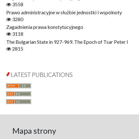
Gerontology
3558
Interdisciplinary Urban Studies
Prawo administracyjne w służbie jednostki i wspólnoty
Literary Interpretations
3280
Jerzy Giedroyc and...
Zagadnienia prawa konstytucyjnego
Jerzy Giedroyc and Witnesses of History
3118
Winter of Life?
The Bulgarian State in 927-969. The Epoch of Tsar Peter I
Linguistics
2815
Judaica Lodzensia
Jurisprudence
What Is Man?
LATEST PUBLICATIONS
Cognitive Science
Communication and Media
A Very Short Introduction
Literary Culture of Lodz
Literary Studies
Lodz Studies in English and General Linguistics
Lodz in the Polish People's Republic. The Polish People's
Mapa strony
Republic in Lodz