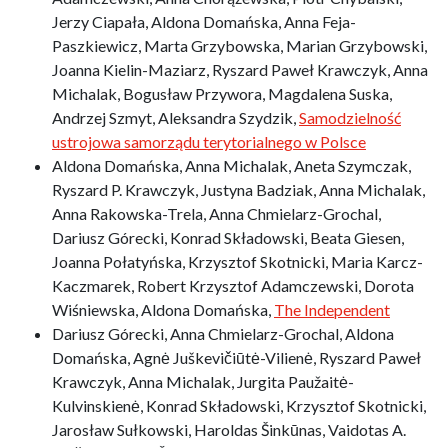
Jerzy Ciapała, Aldona Domańska, Anna Feja-
Paszkiewicz, Marta Grzybowska, Marian Grzybowski,
Joanna Kielin-Maziarz, Ryszard Paweł Krawczyk, Anna
Michalak, Bogusław Przywora, Magdalena Suska,
Andrzej Szmyt, Aleksandra Szydzik,
Samodzielność
ustrojowa samorządu terytorialnego w Polsce
Aldona Domańska, Anna Michalak, Aneta Szymczak,
Ryszard P. Krawczyk, Justyna Badziak, Anna Michalak,
Anna Rakowska-Trela, Anna Chmielarz-Grochal,
Dariusz Górecki, Konrad Składowski, Beata Giesen,
Joanna Połatyńska, Krzysztof Skotnicki, Maria Karcz-
Kaczmarek, Robert Krzysztof Adamczewski, Dorota
Wiśniewska, Aldona Domańska,
The Independent
Dariusz Górecki, Anna Chmielarz-Grochal, Aldona
Domańska, Agnė Juškevičiūtė-Vilienė, Ryszard Paweł
Krawczyk, Anna Michalak, Jurgita Paužaitė-
Kulvinskienė, Konrad Składowski, Krzysztof Skotnicki,
Jarosław Sułkowski, Haroldas Šinkūnas, Vaidotas A.