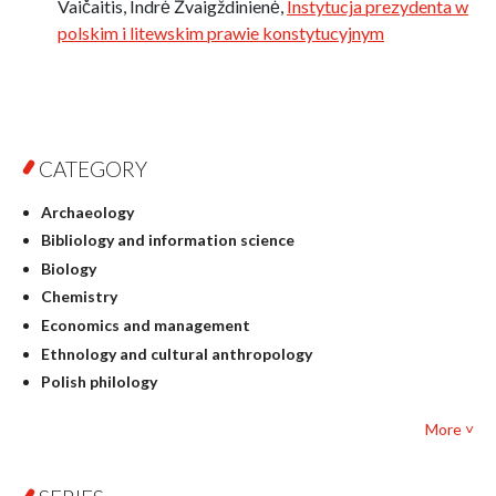
Vaičaitis, Indrė Žvaigždinienė,
Instytucja prezydenta w
polskim i litewskim prawie konstytucyjnym
CATEGORY
Archaeology
Bibliology and information science
Biology
Chemistry
Economics and management
Ethnology and cultural anthropology
Polish philology
Foreign language studies
More ˅
Philosophy
Physics
Geography