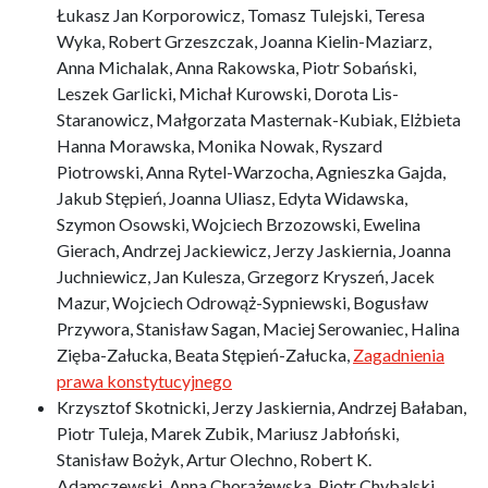
Łukasz Jan Korporowicz, Tomasz Tulejski, Teresa
Wyka, Robert Grzeszczak, Joanna Kielin-Maziarz,
Anna Michalak, Anna Rakowska, Piotr Sobański,
Leszek Garlicki, Michał Kurowski, Dorota Lis-
Staranowicz, Małgorzata Masternak-Kubiak, Elżbieta
Hanna Morawska, Monika Nowak, Ryszard
Piotrowski, Anna Rytel-Warzocha, Agnieszka Gajda,
Jakub Stępień, Joanna Uliasz, Edyta Widawska,
Szymon Osowski, Wojciech Brzozowski, Ewelina
Gierach, Andrzej Jackiewicz, Jerzy Jaskiernia, Joanna
Juchniewicz, Jan Kulesza, Grzegorz Kryszeń, Jacek
Mazur, Wojciech Odrowąż-Sypniewski, Bogusław
Przywora, Stanisław Sagan, Maciej Serowaniec, Halina
Zięba-Załucka, Beata Stępień-Załucka,
Zagadnienia
prawa konstytucyjnego
Krzysztof Skotnicki, Jerzy Jaskiernia, Andrzej Bałaban,
Piotr Tuleja, Marek Zubik, Mariusz Jabłoński,
Stanisław Bożyk, Artur Olechno, Robert K.
Adamczewski, Anna Chorążewska, Piotr Chybalski,