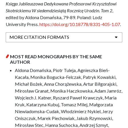
Księga Jubileuszowa Dedykowana Profesorowi Krzysztofowi
Skotnickiemu W siedemdziesiątą Rocznicę Urodzin. Tom 2
,
edited by Aldona Domańska, 79-89. Poland: Lodz
University Press.
https://doi.org/10.18778/8331-405-1.07
.
MORE CITATION FORMATS
MOST READ MONOGRAPHS BY THE SAME
AUTHOR
Aldona Domańska, Piotr Tuleja, Agnieszka Bień-
Kacała, Monika Bogucka-Felczak, Patryk Kowalski,
Michał Bożek, Anna Chorążewska, Artur Biłgorajski,
Mirosław Granat, Monika Haczkowska, Adam Jamróz,
Wojciech J. Katner, Ryszard Paweł Krawczyk, Maria
Kruk, Katarzyna Kubuj, Tomasz Milej, Małgorzata
Niewiadomska-Cudak, Włodzimierz Nykiel, Jerzy
Oniszczuk, Marek Piechowiak, Jakub Rzymowski,
Mirosław Stec, Hanna Suchocka, Andrzej Szmyt,