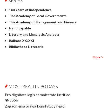
SERIES
History
100 Years of Independence
Linguistics
The Academy of Local Governments
Judaica
The Academy of Management and Finance
Culture and art
Handicapable
Literary Studies
Literary and Linguistic Analects
Mathematics
Balkans XX/XXI
Pedagogy
Bibliotheca Litteraria
Textbooks for foreigners
Bibliotheca Philosophica
Political science and international relations
More ˅
Biography and Biography Research
Law
Byzantina Lodziensia
Psychology
Contemporary Asian Studies Series
Sociology
Digitisation
Other
Education for Wisdom
MOST READ IN 90 DAYS
Open Access
Economics
Pro dignitate legis et maiestate iustitiae
Film! Scholars
5556
Finance
Zagadnienia prawa konstytucyjnego