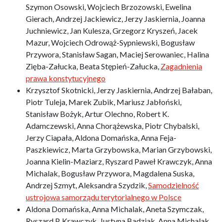
Szymon Osowski, Wojciech Brzozowski, Ewelina
Gierach, Andrzej Jackiewicz, Jerzy Jaskiernia, Joanna
Juchniewicz, Jan Kulesza, Grzegorz Kryszeń, Jacek
Mazur, Wojciech Odrowąż-Sypniewski, Bogusław
Przywora, Stanisław Sagan, Maciej Serowaniec, Halina
Zięba-Załucka, Beata Stępień-Załucka,
Zagadnienia
prawa konstytucyjnego
Krzysztof Skotnicki, Jerzy Jaskiernia, Andrzej Bałaban,
Piotr Tuleja, Marek Zubik, Mariusz Jabłoński,
Stanisław Bożyk, Artur Olechno, Robert K.
Adamczewski, Anna Chorążewska, Piotr Chybalski,
Jerzy Ciapała, Aldona Domańska, Anna Feja-
Paszkiewicz, Marta Grzybowska, Marian Grzybowski,
Joanna Kielin-Maziarz, Ryszard Paweł Krawczyk, Anna
Michalak, Bogusław Przywora, Magdalena Suska,
Andrzej Szmyt, Aleksandra Szydzik,
Samodzielność
ustrojowa samorządu terytorialnego w Polsce
Aldona Domańska, Anna Michalak, Aneta Szymczak,
Ryszard P. Krawczyk, Justyna Badziak, Anna Michalak,