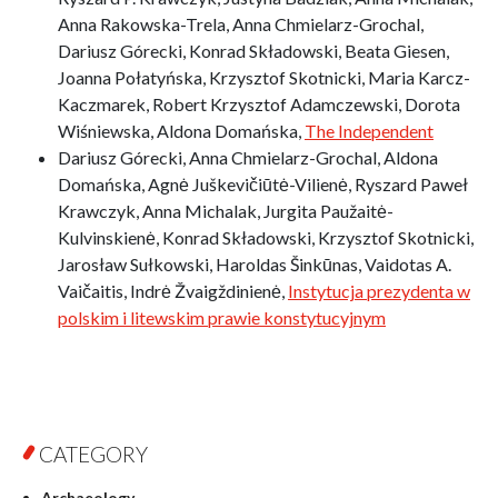
Anna Rakowska-Trela, Anna Chmielarz-Grochal,
Dariusz Górecki, Konrad Składowski, Beata Giesen,
Joanna Połatyńska, Krzysztof Skotnicki, Maria Karcz-
Kaczmarek, Robert Krzysztof Adamczewski, Dorota
Wiśniewska, Aldona Domańska,
The Independent
Dariusz Górecki, Anna Chmielarz-Grochal, Aldona
Domańska, Agnė Juškevičiūtė-Vilienė, Ryszard Paweł
Krawczyk, Anna Michalak, Jurgita Paužaitė-
Kulvinskienė, Konrad Składowski, Krzysztof Skotnicki,
Jarosław Sułkowski, Haroldas Šinkūnas, Vaidotas A.
Vaičaitis, Indrė Žvaigždinienė,
Instytucja prezydenta w
polskim i litewskim prawie konstytucyjnym
CATEGORY
Archaeology