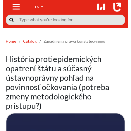
EN

Home
/
Catalog
/
Zagadnienia prawa konstytucyjnego
História protiepidemických
opatrení štátu a súčasný
ústavnoprávny pohľad na
povinnosť očkovania (potreba
zmeny metodologického
prístupu?)