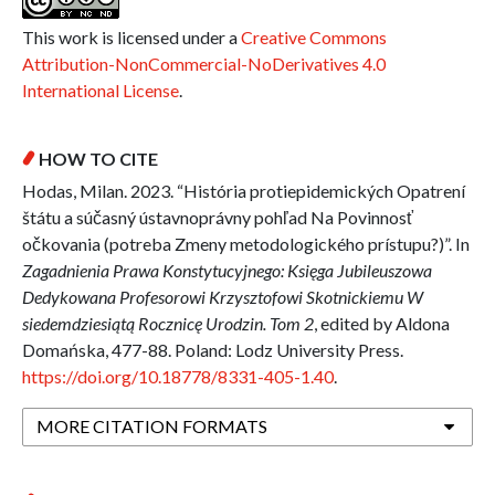
This work is licensed under a
Creative Commons
Attribution-NonCommercial-NoDerivatives 4.0
International License
.
HOW TO CITE
Hodas, Milan. 2023. “História protiepidemických Opatrení
štátu a súčasný ústavnoprávny pohľad Na Povinnosť
očkovania (potreba Zmeny metodologického prístupu?)”. In
Zagadnienia Prawa Konstytucyjnego: Księga Jubileuszowa
Dedykowana Profesorowi Krzysztofowi Skotnickiemu W
siedemdziesiątą Rocznicę Urodzin. Tom 2
, edited by Aldona
Domańska, 477-88. Poland: Lodz University Press.
https://doi.org/10.18778/8331-405-1.40
.
MORE CITATION FORMATS