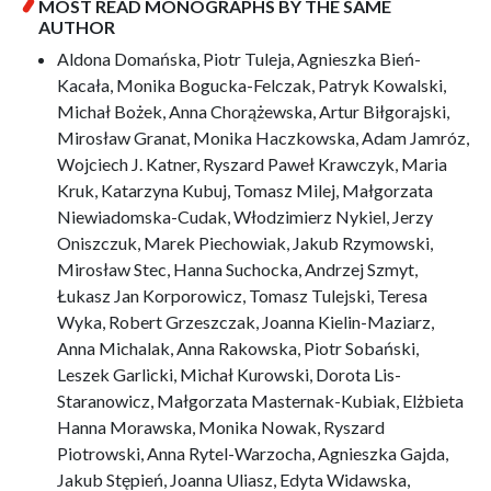
MOST READ MONOGRAPHS BY THE SAME
AUTHOR
Aldona Domańska, Piotr Tuleja, Agnieszka Bień-
Kacała, Monika Bogucka-Felczak, Patryk Kowalski,
Michał Bożek, Anna Chorążewska, Artur Biłgorajski,
Mirosław Granat, Monika Haczkowska, Adam Jamróz,
Wojciech J. Katner, Ryszard Paweł Krawczyk, Maria
Kruk, Katarzyna Kubuj, Tomasz Milej, Małgorzata
Niewiadomska-Cudak, Włodzimierz Nykiel, Jerzy
Oniszczuk, Marek Piechowiak, Jakub Rzymowski,
Mirosław Stec, Hanna Suchocka, Andrzej Szmyt,
Łukasz Jan Korporowicz, Tomasz Tulejski, Teresa
Wyka, Robert Grzeszczak, Joanna Kielin-Maziarz,
Anna Michalak, Anna Rakowska, Piotr Sobański,
Leszek Garlicki, Michał Kurowski, Dorota Lis-
Staranowicz, Małgorzata Masternak-Kubiak, Elżbieta
Hanna Morawska, Monika Nowak, Ryszard
Piotrowski, Anna Rytel-Warzocha, Agnieszka Gajda,
Jakub Stępień, Joanna Uliasz, Edyta Widawska,