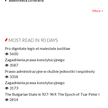
Bibliotheca Litteraria
Textbooks for foreigners
Bibliotheca Philosophica
Political science and international relations
More ˅
Biography and Biography Research
Law
Byzantina Lodziensia
Psychology
Contemporary Asian Studies Series
Sociology
Digitisation
Other
Education for Wisdom
MOST READ IN 90 DAYS
Open Access
Economics
Pro dignitate legis et maiestate iustitiae
Film! Scholars
5600
Finance
Zagadnienia prawa konstytucyjnego
Gerontology
3587
Interdisciplinary Urban Studies
Prawo administracyjne w służbie jednostki i wspólnoty
Literary Interpretations
3318
Jerzy Giedroyc and...
Zagadnienia prawa konstytucyjnego
Jerzy Giedroyc and Witnesses of History
3173
Winter of Life?
The Bulgarian State in 927-969. The Epoch of Tsar Peter I
Linguistics
2814
Judaica Lodzensia