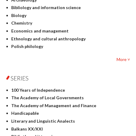
Bibliology and information science
Biology
Chemistry
Economics and management
Ethnology and cultural anthropology
Polish philology
Foreign language studies
More ˅
Philosophy
Physics
SERIES
Geography
History
100 Years of Independence
Linguistics
The Academy of Local Governments
Judaica
The Academy of Management and Finance
Culture and art
Handicapable
Literary Studies
Literary and Linguistic Analects
Mathematics
Balkans XX/XXI
Pedagogy