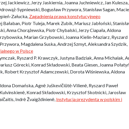
ej Jackiewicz, Jerzy Jaskiernia, Joanna Juchniewicz, Jan Kulesza,
drowąż-Sypniewski, Bogusław Przywora, Stanisław Sagan, Macie
ępień-Załucka,
Zagadnienia prawa konstytucyjnego
ej Bałaban, Piotr Tuleja, Marek Zubik, Mariusz Jabłoński, Stanisł
i, Anna Chorążewska, Piotr Chybalski, Jerzy Ciapała, Aldona
rzybowska, Marian Grzybowski, Joanna Kielin-Maziarz, Ryszard
rzywora, Magdalena Suska, Andrzej Szmyt, Aleksandra Szydzik,
ialnego w Polsce
mczak, Ryszard P. Krawczyk, Justyna Badziak, Anna Michalak, A
ariusz Górecki, Konrad Składowski, Beata Giesen, Joanna Połaty
ek, Robert Krzysztof Adamczewski, Dorota Wiśniewska, Aldona
Aldona Domańska, Agnė Juškevičiūtė-Vilienė, Ryszard Paweł
Kulvinskienė, Konrad Składowski, Krzysztof Skotnicki, Jarosław
ičaitis, Indrė Žvaigždinienė,
Instytucja prezydenta w polskim i