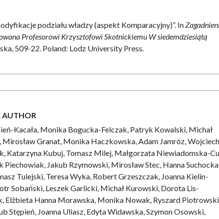
Modyfikacje podziału władzy (aspekt Komparacyjny)”. In
Zagadnien
owana Profesorowi Krzysztofowi Skotnickiemu W siedemdziesiątą
ka, 509-22. Poland: Lodz University Press.
E AUTHOR
Bień-Kacała, Monika Bogucka-Felczak, Patryk Kowalski, Michał
i, Mirosław Granat, Monika Haczkowska, Adam Jamróz, Wojciech 
uk, Katarzyna Kubuj, Tomasz Milej, Małgorzata Niewiadomska-C
k Piechowiak, Jakub Rzymowski, Mirosław Stec, Hanna Suchocka
asz Tulejski, Teresa Wyka, Robert Grzeszczak, Joanna Kielin-
tr Sobański, Leszek Garlicki, Michał Kurowski, Dorota Lis-
, Elżbieta Hanna Morawska, Monika Nowak, Ryszard Piotrowski
ub Stępień, Joanna Uliasz, Edyta Widawska, Szymon Osowski,