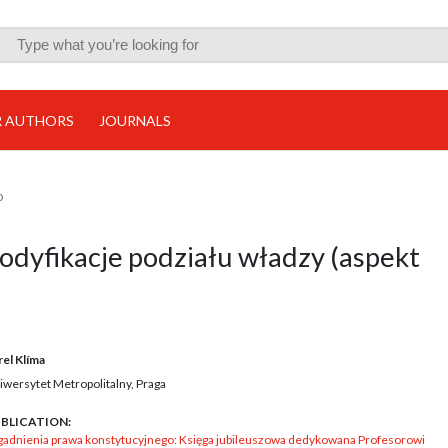
R AUTHORS
JOURNALS
o
odyfikacje podziału władzy (aspekt
rel Klíma
iwersytet Metropolitalny, Praga
BLICATION:
gadnienia prawa konstytucyjnego: Księga jubileuszowa dedykowana Profesorowi