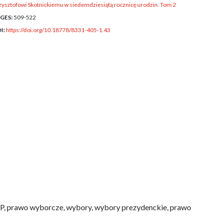
zysztofowi Skotnickiemu w siedemdziesiątą rocznicę urodzin. Tom 2
GES:
509-522
I:
https://doi.org/10.18778/8331-405-1.43
RP, prawo wyborcze, wybory, wybory prezydenckie, prawo