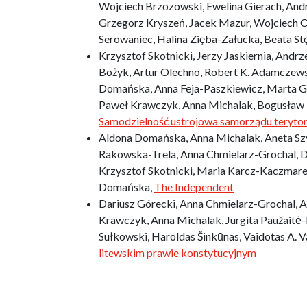
Wojciech Brzozowski, Ewelina Gierach, Andrz
Grzegorz Kryszeń, Jacek Mazur, Wojciech O
Serowaniec, Halina Zięba-Załucka, Beata St
Krzysztof Skotnicki, Jerzy Jaskiernia, Andrz
Bożyk, Artur Olechno, Robert K. Adamczewsk
Domańska, Anna Feja-Paszkiewicz, Marta G
Paweł Krawczyk, Anna Michalak, Bogusław P
Samodzielność ustrojowa samorządu terytor
Aldona Domańska, Anna Michalak, Aneta Szy
Rakowska-Trela, Anna Chmielarz-Grochal, D
Krzysztof Skotnicki, Maria Karcz-Kaczmar
Domańska,
The Independent
Dariusz Górecki, Anna Chmielarz-Grochal, 
Krawczyk, Anna Michalak, Jurgita Paužaitė-
Sułkowski, Haroldas Šinkūnas, Vaidotas A. Va
litewskim prawie konstytucyjnym