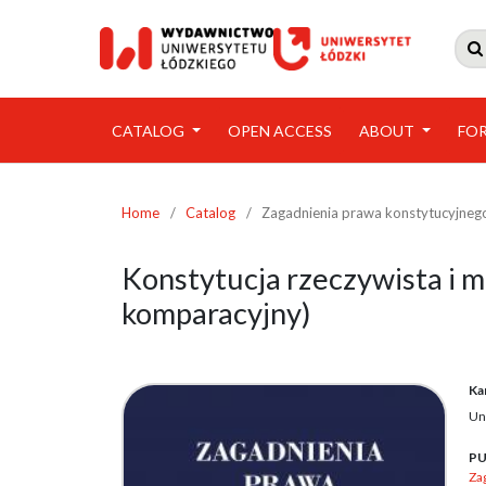

CATALOG
OPEN ACCESS
ABOUT
FO
Home
/
Catalog
/
Zagadnienia prawa konstytucyjneg
Konstytucja rzeczywista i m
komparacyjny)
Ka
Un
PU
Za