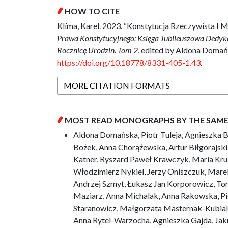
HOW TO CITE
Klíma, Karel. 2023. “Konstytucja Rzeczywista I 
Prawa Konstytucyjnego: Księga Jubileuszowa Dedyk
Rocznicę Urodzin. Tom 2
, edited by Aldona Domańs
https://doi.org/10.18778/8331-405-1.43
.
MORE CITATION FORMATS
MOST READ MONOGRAPHS BY THE SAM
Aldona Domańska, Piotr Tuleja, Agnieszka 
Bożek, Anna Chorążewska, Artur Biłgorajsk
Katner, Ryszard Paweł Krawczyk, Maria Kr
Włodzimierz Nykiel, Jerzy Oniszczuk, Mare
Andrzej Szmyt, Łukasz Jan Korporowicz, Tom
Maziarz, Anna Michalak, Anna Rakowska, Pio
Staranowicz, Małgorzata Masternak-Kubiak
Anna Rytel-Warzocha, Agnieszka Gajda, Jak