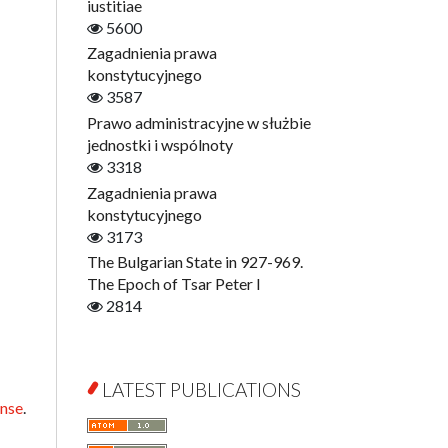
Digitisation
iustitiae
Open Access
5600
Education for Wisdom
Zagadnienia prawa
Economics
konstytucyjnego
Film! Scholars
3587
Finance
Prawo administracyjne w służbie
Gerontology
jednostki i wspólnoty
Interdisciplinary Urban Studies
3318
Literary Interpretations
Zagadnienia prawa
Jerzy Giedroyc and...
konstytucyjnego
Jerzy Giedroyc and Witnesses of
3173
History
The Bulgarian State in 927-969.
Winter of Life?
The Epoch of Tsar Peter I
Linguistics
2814
Judaica Lodzensia
Jurisprudence
What Is Man?
LATEST PUBLICATIONS
ense
.
Cognitive Science
Communication and Media