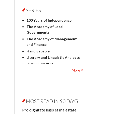
Foreign language studies
Philosophy
SERIES
Physics
100 Years of Independence
Geography
The Academy of Local
History
Governments
Linguistics
The Academy of Management
Judaica
and Finance
Culture and art
Handicapable
Literary Studies
Literary and Linguistic Analects
Mathematics
Balkans XX/XXI
Pedagogy
More ˅
Bibliotheca Litteraria
Textbooks for foreigners
Bibliotheca Philosophica
Political science and
Biography and Biography
international relations
Research
Law
Byzantina Lodziensia
Psychology
MOST READ IN 90 DAYS
Contemporary Asian Studies
Sociology
Series
Pro dignitate legis et maiestate
Other