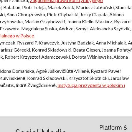
ępień-Załucka,
Zagadnienia prawa konstytucyjnego
ej Bałaban, Piotr Tuleja, Marek Zubik, Mariusz Jabłoński, Stanisł
i, Anna Chorążewska, Piotr Chybalski, Jerzy Ciapała, Aldona
rzybowska, Marian Grzybowski, Joanna Kielin-Maziarz, Ryszard
rzywora, Magdalena Suska, Andrzej Szmyt, Aleksandra Szydzik,
ialnego w Polsce
mczak, Ryszard P. Krawczyk, Justyna Badziak, Anna Michalak, A
ariusz Górecki, Konrad Składowski, Beata Giesen, Joanna Połaty
ek, Robert Krzysztof Adamczewski, Dorota Wiśniewska, Aldona
Aldona Domańska, Agnė Juškevičiūtė-Vilienė, Ryszard Paweł
Kulvinskienė, Konrad Składowski, Krzysztof Skotnicki, Jarosław
ičaitis, Indrė Žvaigždinienė,
Instytucja prezydenta w polskim i