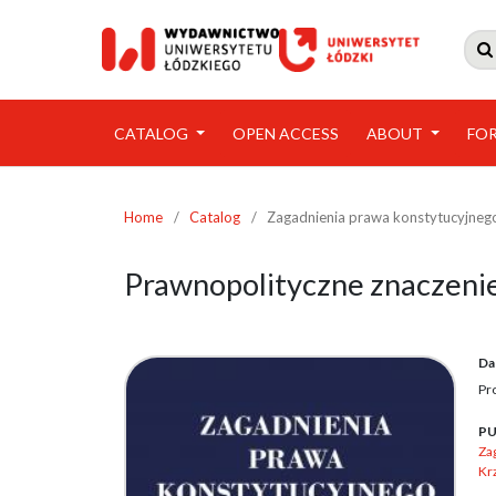

CATALOG
OPEN ACCESS
ABOUT
FO
Home
/
Catalog
/
Zagadnienia prawa konstytucyjneg
Prawnopolityczne znaczeni
Da
Pr
PU
Za
Kr