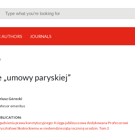
R AUTHORS
JOURNALS
o
e „umowy paryskiej”
riusz Górecki
ofesor emeritus
BLICATION:
gadnienia prawa konstytucyjnego: Księga jubileuszowa dedykowana Profesorowi
zysztofowi Skotnickiemu w siedemdziesiątą rocznicę urodzin. Tom 2