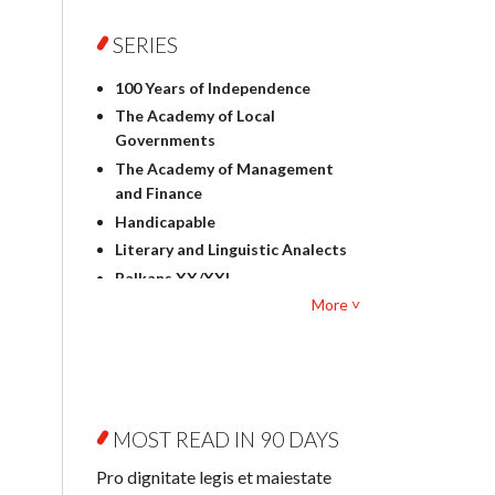
Foreign language studies
Philosophy
SERIES
Physics
100 Years of Independence
Geography
The Academy of Local
History
Governments
Linguistics
The Academy of Management
Judaica
and Finance
Culture and art
Handicapable
Literary Studies
Literary and Linguistic Analects
Mathematics
Balkans XX/XXI
Pedagogy
More ˅
Bibliotheca Litteraria
Textbooks for foreigners
Bibliotheca Philosophica
Political science and
Biography and Biography
international relations
Research
Law
Byzantina Lodziensia
Psychology
MOST READ IN 90 DAYS
Contemporary Asian Studies
Sociology
Series
Pro dignitate legis et maiestate
Other