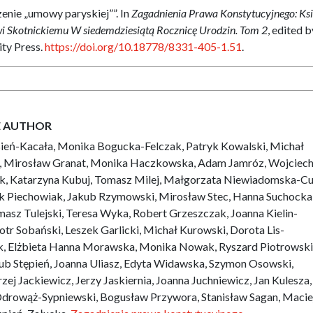
enie „umowy paryskiej””. In
Zagadnienia Prawa Konstytucyjnego: Ks
 Skotnickiemu W siedemdziesiątą Rocznicę Urodzin. Tom 2
, edited b
ty Press.
https://doi.org/10.18778/8331-405-1.51
.
E AUTHOR
Bień-Kacała, Monika Bogucka-Felczak, Patryk Kowalski, Michał
i, Mirosław Granat, Monika Haczkowska, Adam Jamróz, Wojciech 
uk, Katarzyna Kubuj, Tomasz Milej, Małgorzata Niewiadomska-C
k Piechowiak, Jakub Rzymowski, Mirosław Stec, Hanna Suchocka
asz Tulejski, Teresa Wyka, Robert Grzeszczak, Joanna Kielin-
tr Sobański, Leszek Garlicki, Michał Kurowski, Dorota Lis-
, Elżbieta Hanna Morawska, Monika Nowak, Ryszard Piotrowski
ub Stępień, Joanna Uliasz, Edyta Widawska, Szymon Osowski,
ej Jackiewicz, Jerzy Jaskiernia, Joanna Juchniewicz, Jan Kulesza,
drowąż-Sypniewski, Bogusław Przywora, Stanisław Sagan, Macie