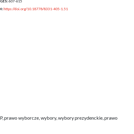
GES:
607-615
I:
https://doi.org/10.18778/8331-405-1.51
RP, prawo wyborcze, wybory, wybory prezydenckie, prawo