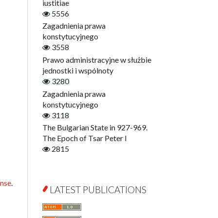
Digitisation
iustitiae
Open Access
5556
Education for Wisdom
Zagadnienia prawa
Economics
konstytucyjnego
Film! Scholars
3558
Finance
Prawo administracyjne w służbie
Gerontology
jednostki i wspólnoty
Interdisciplinary Urban Studies
3280
Literary Interpretations
Zagadnienia prawa
Jerzy Giedroyc and...
konstytucyjnego
Jerzy Giedroyc and Witnesses of
3118
History
The Bulgarian State in 927-969.
Winter of Life?
The Epoch of Tsar Peter I
Linguistics
2815
Judaica Lodzensia
Jurisprudence
ense
.
What Is Man?
LATEST PUBLICATIONS
Cognitive Science
Communication and Media