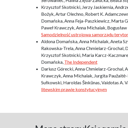
Serowaniec, Halina Zięba-Załucka, Beata St
Krzysztof Skotnicki, Jerzy Jaskiernia, Andrz
Bożyk, Artur Olechno, Robert K. Adamczewsk
Domańska, Anna Feja-Paszkiewicz, Marta G
Paweł Krawczyk, Anna Michalak, Bogusław P
Samodzielność ustrojowa samorządu terytor
Aldona Domańska, Anna Michalak, Aneta Szy
Rakowska-Trela, Anna Chmielarz-Grochal, D
Krzysztof Skotnicki, Maria Karcz-Kaczmar
Domańska,
The Independent
Dariusz Górecki, Anna Chmielarz-Grochal, 
Krawczyk, Anna Michalak, Jurgita Paužaitė-
Sułkowski, Haroldas Šinkūnas, Vaidotas A. Va
litewskim prawie konstytucyjnym