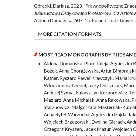
Górecki, Dariusz. 2023. “Prawnopolityczne Znacz
Jubileuszowa Dedykowana Profesorowi Krzysztofowi
Aldona Domańska, 607-15. Poland: Lodz Universi
MORE CITATION FORMATS
MOST READ MONOGRAPHS BY THE SAM
Aldona Domańska, Piotr Tuleja, Agnieszka 
Bożek, Anna Chorążewska, Artur Biłgorajsk
Katner, Ryszard Paweł Krawczyk, Maria Kr
Włodzimierz Nykiel, Jerzy Oniszczuk, Mare
Andrzej Szmyt, Łukasz Jan Korporowicz, Tom
Maziarz, Anna Michalak, Anna Rakowska, Pio
Staranowicz, Małgorzata Masternak-Kubiak
Anna Rytel-Warzocha, Agnieszka Gajda, Jak
Wojciech Brzozowski, Ewelina Gierach, Andrz
Grzegorz Kryszeń, Jacek Mazur, Wojciech O