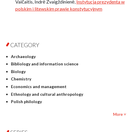
Vaičaitis, Indrė Žvaigždinienė,
Instytucja prezydenta w
polskim i litewskim prawie konstytucyjnym
CATEGORY
Archaeology
Bibliology and information science
Biology
Chemistry
Economics and management
Ethnology and cultural anthropology
Polish philology
Foreign language studies
More ˅
Philosophy
Physics
Geography