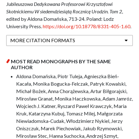
Jubileuszowa Dedykowana Profesorowi Krzysztofowi
Skotnickiemu W siedemdziesiątą Rocznicę Urodzin. Tom 2
,
edited by Aldona Domańska, 713-24. Poland: Lodz
University Press.
https://doi.org/10.18778/8331-405-1.60
.
MORE CITATION FORMATS
MOST READ MONOGRAPHS BY THE SAME
AUTHOR
Aldona Domańska, Piotr Tuleja, Agnieszka Bień-
Kacała, Monika Bogucka-Felczak, Patryk Kowalski,
Michał Bożek, Anna Chorążewska, Artur Biłgorajski,
Mirosław Granat, Monika Haczkowska, Adam Jamróz,
Wojciech J. Katner, Ryszard Paweł Krawczyk, Maria
Kruk, Katarzyna Kubuj, Tomasz Milej, Małgorzata
Niewiadomska-Cudak, Włodzimierz Nykiel, Jerzy
Oniszczuk, Marek Piechowiak, Jakub Rzymowski,
Mirosław Stec, Hanna Suchocka, Andrzej Szmyt,