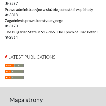
Gerontology
3587
Interdisciplinary Urban Studies
Prawo administracyjne w służbie jednostki i wspólnoty
Literary Interpretations
3318
Jerzy Giedroyc and...
Zagadnienia prawa konstytucyjnego
Jerzy Giedroyc and Witnesses of History
3173
Winter of Life?
The Bulgarian State in 927-969. The Epoch of Tsar Peter I
Linguistics
2814
Judaica Lodzensia
Jurisprudence
What Is Man?
LATEST PUBLICATIONS
Cognitive Science
Communication and Media
A Very Short Introduction
Literary Culture of Lodz
Literary Studies
Lodz Studies in English and General Linguistics
Lodz in the Polish People's Republic. The Polish People's
Mapa strony
Republic in Lodz