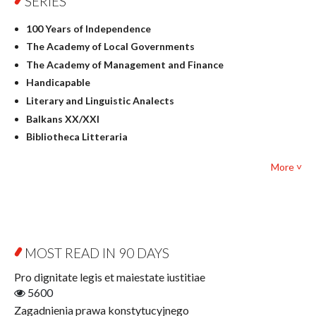
SERIES
History
100 Years of Independence
Linguistics
The Academy of Local Governments
Judaica
The Academy of Management and Finance
Culture and art
Handicapable
Literary Studies
Literary and Linguistic Analects
Mathematics
Balkans XX/XXI
Pedagogy
Bibliotheca Litteraria
Textbooks for foreigners
Bibliotheca Philosophica
Political science and international relations
More ˅
Biography and Biography Research
Law
Byzantina Lodziensia
Psychology
Contemporary Asian Studies Series
Sociology
Digitisation
Other
Education for Wisdom
MOST READ IN 90 DAYS
Open Access
Economics
Pro dignitate legis et maiestate iustitiae
Film! Scholars
5600
Finance
Zagadnienia prawa konstytucyjnego