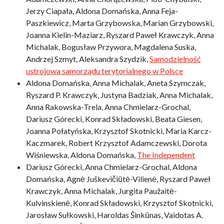
Jerzy Ciapała, Aldona Domańska, Anna Feja-
Paszkiewicz, Marta Grzybowska, Marian Grzybowski,
Joanna Kielin-Maziarz, Ryszard Paweł Krawczyk, Anna
Michalak, Bogusław Przywora, Magdalena Suska,
Andrzej Szmyt, Aleksandra Szydzik,
Samodzielność
ustrojowa samorządu terytorialnego w Polsce
Aldona Domańska, Anna Michalak, Aneta Szymczak,
Ryszard P. Krawczyk, Justyna Badziak, Anna Michalak,
Anna Rakowska-Trela, Anna Chmielarz-Grochal,
Dariusz Górecki, Konrad Składowski, Beata Giesen,
Joanna Połatyńska, Krzysztof Skotnicki, Maria Karcz-
Kaczmarek, Robert Krzysztof Adamczewski, Dorota
Wiśniewska, Aldona Domańska,
The Independent
Dariusz Górecki, Anna Chmielarz-Grochal, Aldona
Domańska, Agnė Juškevičiūtė-Vilienė, Ryszard Paweł
Krawczyk, Anna Michalak, Jurgita Paužaitė-
Kulvinskienė, Konrad Składowski, Krzysztof Skotnicki,
Jarosław Sułkowski, Haroldas Šinkūnas, Vaidotas A.