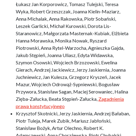
Łukasz Jan Korporowicz, Tomasz Tulejski, Teresa
Wyka, Robert Grzeszczak, Joanna Kielin-Maziarz,
Anna Michalak, Anna Rakowska, Piotr Sobański,
Leszek Garlicki, Michał Kurowski, Dorota Lis-
Staranowicz, Małgorzata Masternak-Kubiak, Elżbieta
Hanna Morawska, Monika Nowak, Ryszard
Piotrowski, Anna Rytel-Warzocha, Agnieszka Gajda,
Jakub Stępień, Joanna Uliasz, Edyta Widawska,
Szymon Osowski, Wojciech Brzozowski, Ewelina
Gierach, Andrzej Jackiewicz, Jerzy Jaskiernia, Joanna
Juchniewicz, Jan Kulesza, Grzegorz Kryszeń, Jacek
Mazur, Wojciech Odrowąż-Sypniewski, Bogusław
Przywora, Stanisław Sagan, Maciej Serowaniec, Halina
Zięba-Załucka, Beata Stępień-Załucka,
Zagadnienia
prawa konstytucyjnego
Krzysztof Skotnicki, Jerzy Jaskiernia, Andrzej Bałaban,
Piotr Tuleja, Marek Zubik, Mariusz Jabłoński,
Stanisław Bożyk, Artur Olechno, Robert K.
Adamczewski, Anna Chorążewska, Piotr Chybalski,