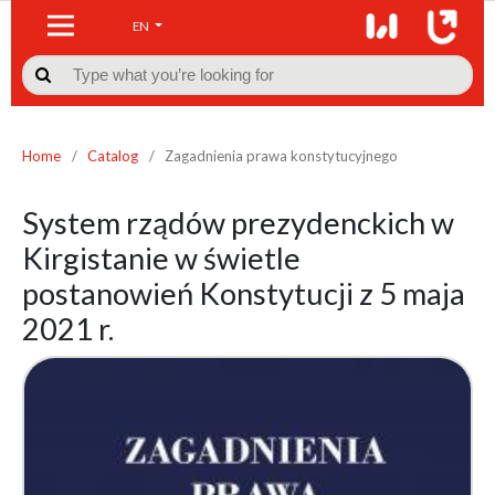
EN

Home
/
Catalog
/
Zagadnienia prawa konstytucyjnego
System rządów prezydenckich w
Kirgistanie w świetle
postanowień Konstytucji z 5 maja
2021 r.