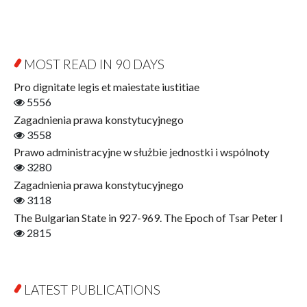
Byzantina Lodziensia
Psychology
Contemporary Asian Studies Series
Sociology
Digitisation
Other
Education for Wisdom
MOST READ IN 90 DAYS
Open Access
Economics
Pro dignitate legis et maiestate iustitiae
Film! Scholars
5556
Finance
Zagadnienia prawa konstytucyjnego
Gerontology
3558
Interdisciplinary Urban Studies
Prawo administracyjne w służbie jednostki i wspólnoty
Literary Interpretations
3280
Jerzy Giedroyc and...
Zagadnienia prawa konstytucyjnego
Jerzy Giedroyc and Witnesses of History
3118
Winter of Life?
The Bulgarian State in 927-969. The Epoch of Tsar Peter I
Linguistics
2815
Judaica Lodzensia
Jurisprudence
What Is Man?
LATEST PUBLICATIONS
Cognitive Science