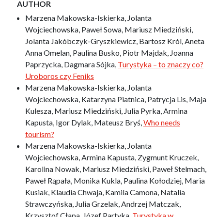
AUTHOR
Marzena Makowska-Iskierka, Jolanta
Wojciechowska, Paweł Sowa, Mariusz Miedziński,
Jolanta Jakóbczyk-Gryszkiewicz, Bartosz Król, Aneta
Anna Omelan, Paulina Busko, Piotr Majdak, Joanna
Paprzycka, Dagmara Sójka,
Turystyka – to znaczy co?
Uroboros czy Feniks
Marzena Makowska-Iskierka, Jolanta
Wojciechowska, Katarzyna Piatnica, Patrycja Lis, Maja
Kulesza, Mariusz Miedziński, Julia Pyrka, Armina
Kapusta, Igor Dylak, Mateusz Bryś,
Who needs
tourism?
Marzena Makowska-Iskierka, Jolanta
Wojciechowska, Armina Kapusta, Zygmunt Kruczek,
Karolina Nowak, Mariusz Miedziński, Paweł Stelmach,
Paweł Rąpała, Monika Kukla, Paulina Kołodziej, Maria
Kusiak, Klaudia Chwaja, Kamila Camona, Natalia
Strawczyńska, Julia Grzelak, Andrzej Matczak,
Krzysztof Cłapa, Józef Partyka,
Turystyka w