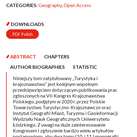
CATEGORIES:
Geography
,
Open Access
DOWNLOADS
PDF Polish
ABSTRACT
CHAPTERS
AUTHOR BIOGRAPHIES
STATISTIC
Niniejszy tom zatytułowany „Turystyka i
krajoznawstwo” jest kolejnym wspólnym
przedsięwzięciem dotyczącym publikowania prac
zgłoszonych na VII Kongres Krajoznawstwa
Polskiego, podjętym w 2020 r. przez Polskie
Towarzystwo Turystyczno-Krajoznawcze oraz
Instytut Geografii Miast, Turyzmu i Geoinformacji
Wydziału Nauk Geograficznych Uniwersytetu
Łódzkiego. Z uwagi na duże zainteresowanie
Kongresem i zgłoszenie bardzo wielu artykułów
postanowiono, aby dwa tomy (10. i 11.) monografii