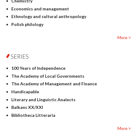
Chemistry
Economics and management
Ethnology and cultural anthropology
Polish philology
Foreign language studies
More ˅
Philosophy
Physics
SERIES
Geography
History
100 Years of Independence
Linguistics
The Academy of Local Governments
Judaica
The Academy of Management and Finance
Culture and art
Handicapable
Literary Studies
Literary and Linguistic Analects
Mathematics
Balkans XX/XXI
Pedagogy
Bibliotheca Litteraria
Textbooks for foreigners
Bibliotheca Philosophica
Political science and international relations
More ˅
Biography and Biography Research
Law