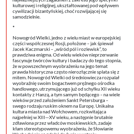
kulturowej i religijnej, ukształtowanej pod wpływem
cywilizacji bizantyńskiej, choć rozwijającej się
samodzielnie.
*
Nowogród Wielki, jedno z wielu miast w europejskiej
części współczesnej Rosji, położone – jak śpiewał
Jacek Kaczmarski – „wśród pól i rozlewisk”, to
prawdziwa enigma. Od wielu wieków nieprzerwanie
fascynuje twórców kultury i badaczy do tego stopnia,
że w powszechnym wyobrażeniu na jego temat
prawda historyczna często nierozłącznie splata się z
mitem. Nowogród Wielki od średniowiecza rozpalał
wyobraźnię swoim bogactwem prężnego ośrodka
handlowego, utrzymującego już od schyłku XII wieku
kontakty z Hanzą, a tym samym będącego – na wiele
wieków przed założeniem Sankt Petersburga –
swego rodzaju ruskim oknem na Europę. Unikalna
kultura miasta nad Wołchowem, rozkwitająca
najpełniej w XIII—XV wieku, a następnie brutalnie
zdławiona przez władców moskiewskich, zadaje
kłam stereotypowemu wyobrażeniu, że Słowianie