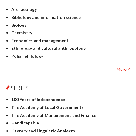
Archaeology
Bibliology and information science
Biology
Chemistry
Economics and management
Ethnology and cultural anthropology
Polish philology
Foreign language studies
More ˅
Philosophy
Physics
SERIES
Geography
History
100 Years of Independence
Linguistics
The Academy of Local Governments
Judaica
The Academy of Management and Finance
Culture and art
Handicapable
Literary Studies
Literary and Linguistic Analects
Mathematics