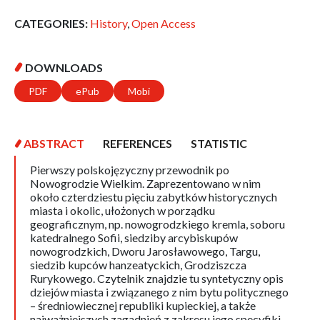
CATEGORIES:
History
,
Open Access
DOWNLOADS
PDF
ePub
Mobi
ABSTRACT
REFERENCES
STATISTIC
Pierwszy polskojęzyczny przewodnik po
Nowogrodzie Wielkim. Zaprezentowano w nim
około czterdziestu pięciu zabytków historycznych
miasta i okolic, ułożonych w porządku
geograficznym, np. nowogrodzkiego kremla, soboru
katedralnego Sofii, siedziby arcybiskupów
nowogrodzkich, Dworu Jarosławowego, Targu,
siedzib kupców hanzeatyckich, Grodziszcza
Rurykowego. Czytelnik znajdzie tu syntetyczny opis
dziejów miasta i związanego z nim bytu politycznego
– średniowiecznej republiki kupieckiej, a także
najważniejszych zagadnień z zakresu jego specyfiki