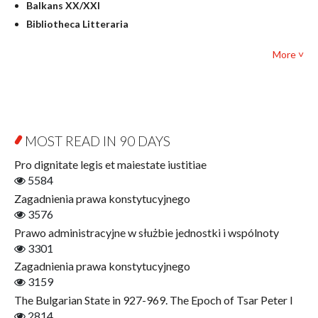
Balkans XX/XXI
Pedagogy
Bibliotheca Litteraria
Textbooks for foreigners
Bibliotheca Philosophica
Political science and international relations
More ˅
Biography and Biography Research
Law
Byzantina Lodziensia
Psychology
Contemporary Asian Studies Series
Sociology
Digitisation
Other
Education for Wisdom
MOST READ IN 90 DAYS
Open Access
Economics
Pro dignitate legis et maiestate iustitiae
Film! Scholars
5584
Finance
Zagadnienia prawa konstytucyjnego
Gerontology
3576
Interdisciplinary Urban Studies
Prawo administracyjne w służbie jednostki i wspólnoty
Literary Interpretations
3301
Jerzy Giedroyc and...
Zagadnienia prawa konstytucyjnego
Jerzy Giedroyc and Witnesses of History
3159
Winter of Life?
The Bulgarian State in 927-969. The Epoch of Tsar Peter I
Linguistics
2814