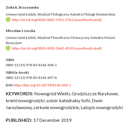
Zofia A. Brzozowska
Uniwersytet Łódzki, Wydział Filologiczny, Katedra Filologii Słowiańskiej
https://orcid.org/0000-0001-5951-3781 (unauthenticated)
Mirosław J. Leszka
Uniwersytet Łódzki, Wydział Filozoficzno-Historyczny, Katedra Historii
Bizancjum
https://orcid.org/0000-0003-2643-4520 (unauthenticated)
ISBN
ISBN-13 (15)
978-83-8142-696-1
ISBN (e-book)
ISBN-13 (15)
978-83-8142-697-8
DOI:
https://doi.org/10.18778/8142-696-1
KEYWORDS:
Nowogród Wielki, Grodziszcze Rurykowe,
kreml nowogrodzki, sobór katedralny Sofii, Dwór
Jarosławowy, cerkwie nowogrodzkie, Latopis nowogrodzki
PUBLISHED:
17 December 2019