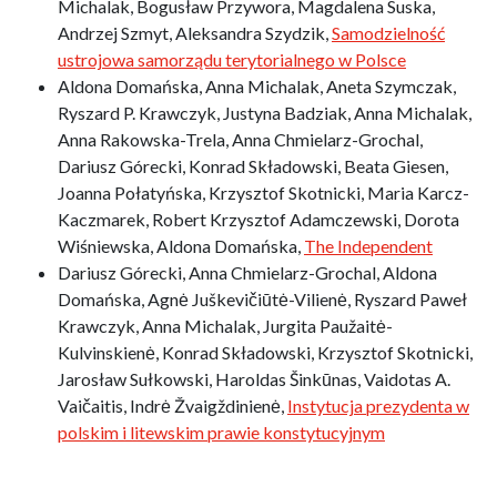
Michalak, Bogusław Przywora, Magdalena Suska,
Andrzej Szmyt, Aleksandra Szydzik,
Samodzielność
ustrojowa samorządu terytorialnego w Polsce
Aldona Domańska, Anna Michalak, Aneta Szymczak,
Ryszard P. Krawczyk, Justyna Badziak, Anna Michalak,
Anna Rakowska-Trela, Anna Chmielarz-Grochal,
Dariusz Górecki, Konrad Składowski, Beata Giesen,
Joanna Połatyńska, Krzysztof Skotnicki, Maria Karcz-
Kaczmarek, Robert Krzysztof Adamczewski, Dorota
Wiśniewska, Aldona Domańska,
The Independent
Dariusz Górecki, Anna Chmielarz-Grochal, Aldona
Domańska, Agnė Juškevičiūtė-Vilienė, Ryszard Paweł
Krawczyk, Anna Michalak, Jurgita Paužaitė-
Kulvinskienė, Konrad Składowski, Krzysztof Skotnicki,
Jarosław Sułkowski, Haroldas Šinkūnas, Vaidotas A.
Vaičaitis, Indrė Žvaigždinienė,
Instytucja prezydenta w
polskim i litewskim prawie konstytucyjnym