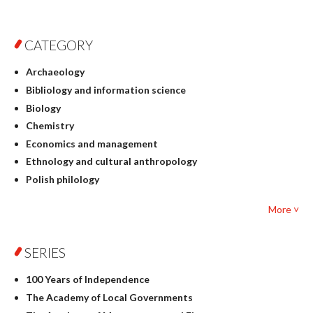
CATEGORY
Archaeology
Bibliology and information science
Biology
Chemistry
Economics and management
Ethnology and cultural anthropology
Polish philology
Foreign language studies
More ˅
Philosophy
Physics
SERIES
Geography
History
100 Years of Independence
Linguistics
The Academy of Local Governments
Judaica