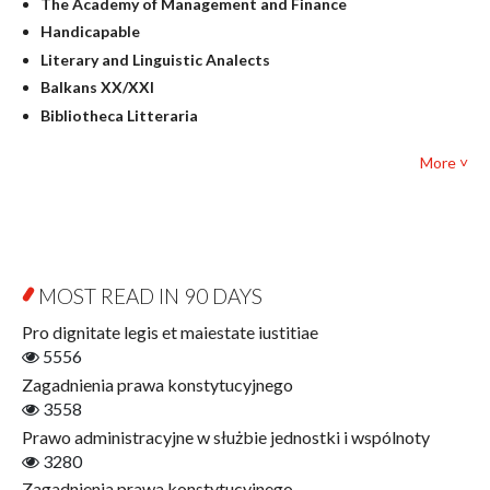
The Academy of Management and Finance
Culture and art
Handicapable
Literary Studies
Literary and Linguistic Analects
Mathematics
Balkans XX/XXI
Pedagogy
Bibliotheca Litteraria
Textbooks for foreigners
Bibliotheca Philosophica
Political science and international relations
More ˅
Biography and Biography Research
Law
Byzantina Lodziensia
Psychology
Contemporary Asian Studies Series
Sociology
Digitisation
Other
Education for Wisdom
MOST READ IN 90 DAYS
Open Access
Economics
Pro dignitate legis et maiestate iustitiae
Film! Scholars
5556
Finance
Zagadnienia prawa konstytucyjnego
Gerontology
3558
Interdisciplinary Urban Studies
Prawo administracyjne w służbie jednostki i wspólnoty
Literary Interpretations
3280
Jerzy Giedroyc and...
Zagadnienia prawa konstytucyjnego