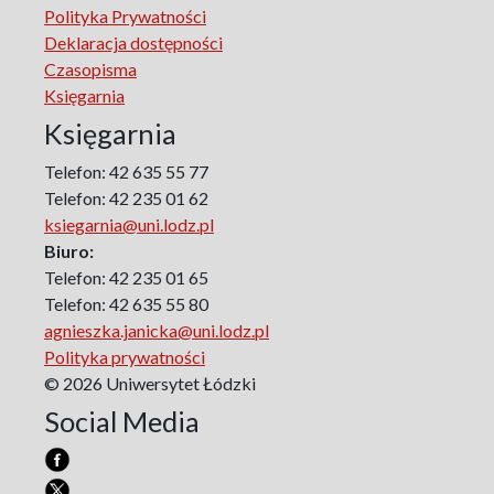
Polityka Prywatności
The Art of Learning – The Learning of Art
Deklaracja dostępności
Neuroscience in Psychology
Czasopisma
Faces of Feminism
Księgarnia
Faces of war
Księgarnia
Biographical Perspectives
Politology
Telefon: 42 635 55 77
Poland and Central and Eastern Europe in the 20th
Telefon: 42 235 01 62
Century
ksiegarnia@uni.lodz.pl
Polish Film Culture
Biuro:
Law
Telefon: 42 235 01 65
The Polish People's Republic. Biographies
Telefon: 42 635 55 80
agnieszka.janicka@uni.lodz.pl
Existence and Literature Project
Polityka prywatności
The Psychology of Everything
© 2026 Uniwersytet Łódzki
Research on Science & Natural Philosophy
Social Media
Romanistyka dla Teatru
Series Ceranea
The Conference on Social Pedagogy under the Patronage