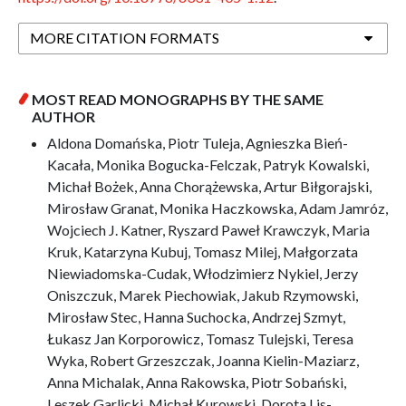
MORE CITATION FORMATS
MOST READ MONOGRAPHS BY THE SAME
AUTHOR
Aldona Domańska, Piotr Tuleja, Agnieszka Bień-
Kacała, Monika Bogucka-Felczak, Patryk Kowalski,
Michał Bożek, Anna Chorążewska, Artur Biłgorajski,
Mirosław Granat, Monika Haczkowska, Adam Jamróz,
Wojciech J. Katner, Ryszard Paweł Krawczyk, Maria
Kruk, Katarzyna Kubuj, Tomasz Milej, Małgorzata
Niewiadomska-Cudak, Włodzimierz Nykiel, Jerzy
Oniszczuk, Marek Piechowiak, Jakub Rzymowski,
Mirosław Stec, Hanna Suchocka, Andrzej Szmyt,
Łukasz Jan Korporowicz, Tomasz Tulejski, Teresa
Wyka, Robert Grzeszczak, Joanna Kielin-Maziarz,
Anna Michalak, Anna Rakowska, Piotr Sobański,
Leszek Garlicki, Michał Kurowski, Dorota Lis-