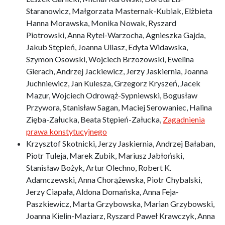
Staranowicz, Małgorzata Masternak-Kubiak, Elżbieta
Hanna Morawska, Monika Nowak, Ryszard
Piotrowski, Anna Rytel-Warzocha, Agnieszka Gajda,
Jakub Stępień, Joanna Uliasz, Edyta Widawska,
Szymon Osowski, Wojciech Brzozowski, Ewelina
Gierach, Andrzej Jackiewicz, Jerzy Jaskiernia, Joanna
Juchniewicz, Jan Kulesza, Grzegorz Kryszeń, Jacek
Mazur, Wojciech Odrowąż-Sypniewski, Bogusław
Przywora, Stanisław Sagan, Maciej Serowaniec, Halina
Zięba-Załucka, Beata Stępień-Załucka,
Zagadnienia
prawa konstytucyjnego
Krzysztof Skotnicki, Jerzy Jaskiernia, Andrzej Bałaban,
Piotr Tuleja, Marek Zubik, Mariusz Jabłoński,
Stanisław Bożyk, Artur Olechno, Robert K.
Adamczewski, Anna Chorążewska, Piotr Chybalski,
Jerzy Ciapała, Aldona Domańska, Anna Feja-
Paszkiewicz, Marta Grzybowska, Marian Grzybowski,
Joanna Kielin-Maziarz, Ryszard Paweł Krawczyk, Anna