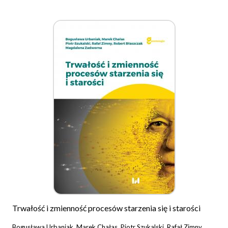
Trwałość i zmienność procesów starzenia się i starości
Bogusława Urbaniak, Marek Chałas, Piotr Szukalski, Rafał Zimny,