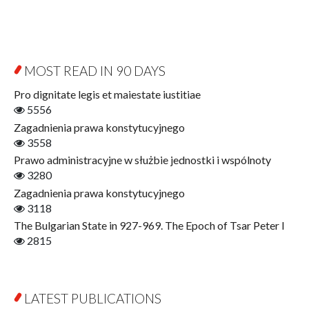
Byzantina Lodziensia
Psychology
Contemporary Asian Studies Series
Sociology
Digitisation
Other
Education for Wisdom
MOST READ IN 90 DAYS
Open Access
Economics
Pro dignitate legis et maiestate iustitiae
Film! Scholars
5556
Finance
Zagadnienia prawa konstytucyjnego
Gerontology
3558
Interdisciplinary Urban Studies
Prawo administracyjne w służbie jednostki i wspólnoty
Literary Interpretations
3280
Jerzy Giedroyc and...
Zagadnienia prawa konstytucyjnego
Jerzy Giedroyc and Witnesses of History
3118
Winter of Life?
The Bulgarian State in 927-969. The Epoch of Tsar Peter I
Linguistics
2815
Judaica Lodzensia
Jurisprudence
What Is Man?
LATEST PUBLICATIONS