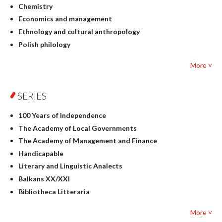
Chemistry
Economics and management
Ethnology and cultural anthropology
Polish philology
Foreign language studies
More ˅
Philosophy
Physics
SERIES
Geography
History
100 Years of Independence
Linguistics
The Academy of Local Governments
Judaica
The Academy of Management and Finance
Culture and art
Handicapable
Literary Studies
Literary and Linguistic Analects
Mathematics
Balkans XX/XXI
Pedagogy
Bibliotheca Litteraria
Textbooks for foreigners
Bibliotheca Philosophica
Political science and international relations
More ˅
Biography and Biography Research
Law