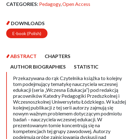
CATEGORIES:
Pedagogy
,
Open Access
DOWNLOADS
E-book (Polish)
ABSTRACT
CHAPTERS
AUTHOR BIOGRAPHIES
STATISTIC
Przekazywana do rąk Czytelnika książka to kolejny
tom podejmujący tematykę nauczyciela wczesnej
edukacji (seria „Wczesna Edukacja”) pod redakcją
pracowników Katedry Pedagogiki Przedszkolnej i
Wczesnoszkolnej Uniwersytetu Łódzkiego. W każdej
kolejnej publikacji z tej serii autorzy zajmują się
nowym ważnym problemem dotyczącym podmiotu
badań – nauczyciela wczesnej edukacji. W
prezentowanym tomie koncentrują się na
kompetencjach tej grupy zawodowej. Autorzy
podejmują próbę zainicjowania dyskusji nad