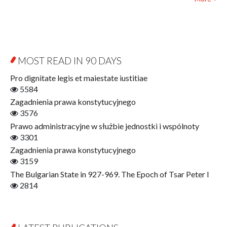
Biography and Biography Research
Law
Byzantina Lodziensia
Psychology
Contemporary Asian Studies Series
Sociology
Digitisation
Other
Education for Wisdom
MOST READ IN 90 DAYS
Open Access
Economics
Pro dignitate legis et maiestate iustitiae
Film! Scholars
5584
Finance
Zagadnienia prawa konstytucyjnego
Gerontology
3576
Interdisciplinary Urban Studies
Prawo administracyjne w służbie jednostki i wspólnoty
Literary Interpretations
3301
Jerzy Giedroyc and...
Zagadnienia prawa konstytucyjnego
Jerzy Giedroyc and Witnesses of History
3159
Winter of Life?
The Bulgarian State in 927-969. The Epoch of Tsar Peter I
Linguistics
2814
Judaica Lodzensia
Jurisprudence
What Is Man?