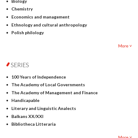
Biology
Chemistry
Economics and management
Ethnology and cultural anthropology
Polish philology
Foreign language studies
More ˅
Philosophy
Physics
SERIES
Geography
History
100 Years of Independence
Linguistics
The Academy of Local Governments
Judaica
The Academy of Management and Finance
Culture and art
Handicapable
Literary Studies
Literary and Linguistic Analects
Mathematics
Balkans XX/XXI
Pedagogy
Bibliotheca Litteraria
Textbooks for foreigners
Bibliotheca Philosophica
Political science and international relations
More ˅